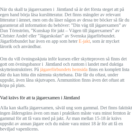
När du skall ta jägarexamen i Jämtland så är det första steget att på
egen hand börja läsa kurslitteratur. Det finns mängder av relevant
litteratur i ämnet, men om du läser någon av dessa tre böcker så får du
garanterat all information du behöver: ”Din väg till jägarexamen” av
Dan Törnström, ”Kunskap för jakt – Vägen till jägarexamen” av
Christer André eller ”Jägarskolan” av Svenska jägarförbundet.
Jägarförbundet har även en app som heter
E-jakt
, som är mycket
lärorik och användbar.
Om du vill övningsskjuta inför kursen eller skytteproven så finns det
gott om övningsbanor i Jämtland och runtom i landet med duktiga
skytteinstruktörer. På
jägareförbundets hemsida
finns en komplett lista
där du kan hitta din närmsta skyttebana. Där får du oftast, under
uppsikt, även låna skjutvapen. Ammunition finns även det oftast att
köpa på plats.
Vad krävs för att ta jägarexamen i Jämtland
Alla kan skaffa jägarexamen, såväl ung som gammal. Det finns faktiskt
ingen åldersgräns även om man i praktiken måste vara minst femton år
gammal för att få vara med på jakt. Är man mellan 15-18 år krävs
uppsikt av annan jägare och du måste vara minst 18 år för att få en
beviljad vapenlicens.