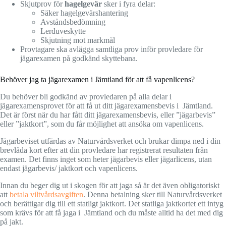
Skjutprov för
hagelgevär
sker i fyra delar:
Säker hagelgevärshantering
Avståndsbedömning
Lerduveskytte
Skjutning mot markmål
Provtagare ska avlägga samtliga prov inför provledare för
jägarexamen på godkänd skyttebana.
Behöver jag ta jägarexamen i Jämtland för att få vapenlicens?
Du behöver bli godkänd av provledaren på alla delar i
jägarexamensprovet för att få ut ditt jägarexamensbevis i Jämtland.
Det är först när du har fått ditt jägarexamensbevis, eller ”jägarbevis”
eller ”jaktkort”, som du får möjlighet att ansöka om vapenlicens.
Jägarbeviset utfärdas av Naturvårdsverket och brukar dimpa ned i din
brevlåda kort efter att din provledare har registrerat resultaten från
examen. Det finns inget som heter jägarbevis eller jägarlicens, utan
endast jägarbevis/ jaktkort och vapenlicens.
Innan du beger dig ut i skogen för att jaga så är det även obligatoriskt
att
betala viltvårdsavgiften
. Denna betalning sker till Naturvårdsverket
och berättigar dig till ett statligt jaktkort. Det statliga jaktkortet ett intyg
som krävs för att få jaga i Jämtland och du måste alltid ha det med dig
på jakt.