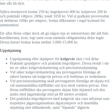
inte alls bli dyrt.
Själva teoriprovet kostar 250 kr, hagelprovet 400 kr, kulprovet 200 kr
och praktiskt viltprov 200kr, totalt 1050 kr. Vid ej godkänt provresultat
så debiteras 100kr per omprov. Sedan tillkommer i regel kostnad för
ammunition.
De allra flesta väljer dock att gå någon typ av intensivkurs där allt från
kurslitteratur, kost, logi samt ovan nämnda obligatoriska delar ingår.
Dessa kurser brukar kosta mellan 3.000-15.000 kr.
Uppskjutning
Uppskjutning eller skjutprov för
kulgevär
sker i två delar
Praktiskt grundprov och praktiskt högviltprov. Dessa består i sin
tur av säker kulgevärshantering och precissionsskjutning.
Vid säker kulgevärshantering ska provtagarens förmåga att
säkert hantera sitt kulgevär prövas och bedömas av testledaren.
Vid precisionsskjutning skall provtagarens förmåga att skjuta två
väl sammanhållna träffbilder om fyra skott vardera prövas. Den
första träffbilden ska provtagaren skjuta från skjutstol och den
andra med jägarmässigt stöd på 80 meters avstånd.
Det praktiska högviltprovet med kulgevär ska vara utformat som
respektive jägarorganisations älgskytteprov och innehålla
skjutning mot stillastående, samt ”löpande” älgtavla