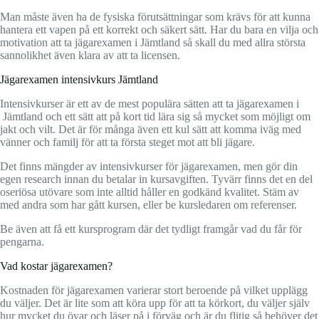
Man måste även ha de fysiska förutsättningar som krävs för att kunna
hantera ett vapen på ett korrekt och säkert sätt. Har du bara en vilja och
motivation att ta jägarexamen i Jämtland så skall du med allra största
sannolikhet även klara av att ta licensen.
Jägarexamen intensivkurs Jämtland
Intensivkurser är ett av de mest populära sätten att ta jägarexamen i
Jämtland och ett sätt att på kort tid lära sig så mycket som möjligt om
jakt och vilt. Det är för många även ett kul sätt att komma iväg med
vänner och familj för att ta första steget mot att bli jägare.
Det finns mängder av intensivkurser för jägarexamen, men gör din
egen research innan du betalar in kursavgiften. Tyvärr finns det en del
oseriösa utövare som inte alltid håller en godkänd kvalitet. Stäm av
med andra som har gått kursen, eller be kursledaren om referenser.
Be även att få ett kursprogram där det tydligt framgår vad du får för
pengarna.
Vad kostar jägarexamen?
Kostnaden för jägarexamen varierar stort beroende på vilket upplägg
du väljer. Det är lite som att köra upp för att ta körkort, du väljer själv
hur mycket du övar och läser på i förväg och är du flitig så behöver det