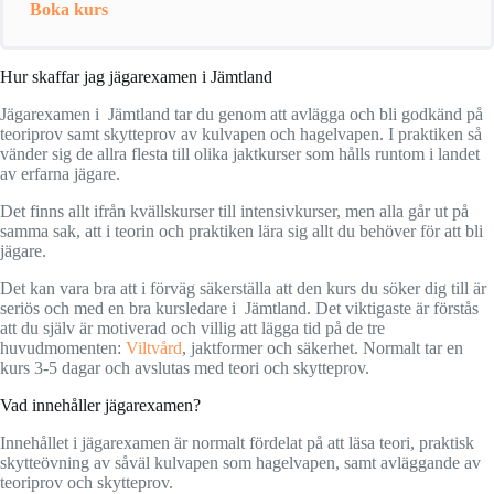
Boka kurs
Hur skaffar jag jägarexamen i Jämtland
Jägarexamen i Jämtland tar du genom att avlägga och bli godkänd på
teoriprov samt skytteprov av kulvapen och hagelvapen. I praktiken så
vänder sig de allra flesta till olika jaktkurser som hålls runtom i landet
av erfarna jägare.
Det finns allt ifrån kvällskurser till intensivkurser, men alla går ut på
samma sak, att i teorin och praktiken lära sig allt du behöver för att bli
jägare.
Det kan vara bra att i förväg säkerställa att den kurs du söker dig till är
seriös och med en bra kursledare i Jämtland. Det viktigaste är förstås
att du själv är motiverad och villig att lägga tid på de tre
huvudmomenten:
Viltvård
, jaktformer och säkerhet. Normalt tar en
kurs 3-5 dagar och avslutas med teori och skytteprov.
Vad innehåller jägarexamen?
Innehållet i jägarexamen är normalt fördelat på att läsa teori, praktisk
skytteövning av såväl kulvapen som hagelvapen, samt avläggande av
teoriprov och skytteprov.