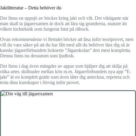
Jaktlitteratur – Detta behöver du
Det finns en uppsjö av böcker kring jakt och vilt. Det viktigaste när
man skall ta jägarexamen är dock att lära sig grunderna, snarare än
vilken lockteknik som fungerar bäst på råbock.
Ovan rekommenderar vi flertalet böcker att läsa inför teoriprovet, men
vill du vara säker på att du har fått med allt du behöver lära dig så är
kanske jägareförbundets bokserie ”Jägarskolan” den mest kompletta.
Denna finns nu dessutom som ljudbok.
Det finns i dag även mängder av appar som hjälper dig att skilja på
olika arter, skillnader mellan kön m.m. Jägareförbundets nya app ”E-
jakt” är en komplett guide som även låter dig anteckna, repetera och
testa dina kunskaper i förväg inför provet.