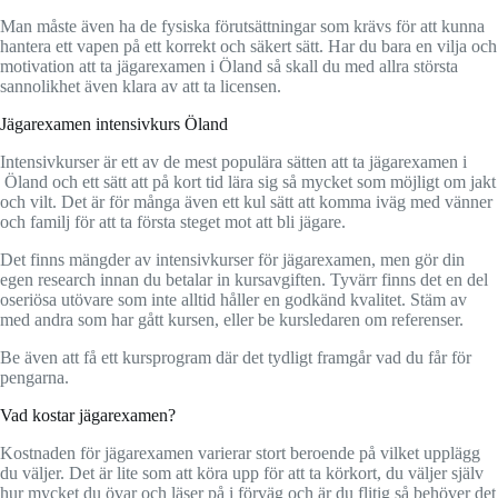
Man måste även ha de fysiska förutsättningar som krävs för att kunna
hantera ett vapen på ett korrekt och säkert sätt. Har du bara en vilja och
motivation att ta jägarexamen i Öland så skall du med allra största
sannolikhet även klara av att ta licensen.
Jägarexamen intensivkurs Öland
Intensivkurser är ett av de mest populära sätten att ta jägarexamen i
Öland och ett sätt att på kort tid lära sig så mycket som möjligt om jakt
och vilt. Det är för många även ett kul sätt att komma iväg med vänner
och familj för att ta första steget mot att bli jägare.
Det finns mängder av intensivkurser för jägarexamen, men gör din
egen research innan du betalar in kursavgiften. Tyvärr finns det en del
oseriösa utövare som inte alltid håller en godkänd kvalitet. Stäm av
med andra som har gått kursen, eller be kursledaren om referenser.
Be även att få ett kursprogram där det tydligt framgår vad du får för
pengarna.
Vad kostar jägarexamen?
Kostnaden för jägarexamen varierar stort beroende på vilket upplägg
du väljer. Det är lite som att köra upp för att ta körkort, du väljer själv
hur mycket du övar och läser på i förväg och är du flitig så behöver det