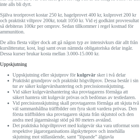
inte alls bli dyrt.
Själva teoriprovet kostar 250 kr, hagelprovet 400 kr, kulprovet 200 kr
och praktiskt viltprov 200kr, totalt 1050 kr. Vid ej godkänt provresultat
så debiteras 100kr per omprov. Sedan tillkommer i regel kostnad för
ammunition.
De allra flesta väljer dock att gå någon typ av intensivkurs där allt från
kurslitteratur, kost, logi samt ovan nämnda obligatoriska delar ingår.
Dessa kurser brukar kosta mellan 3.000-15.000 kr.
Uppskjutning
Uppskjutning eller skjutprov för
kulgevär
sker i två delar
Praktiskt grundprov och praktiskt högviltprov. Dessa består i sin
tur av säker kulgevärshantering och precissionsskjutning.
Vid säker kulgevärshantering ska provtagarens förmåga att
säkert hantera sitt kulgevär prövas och bedömas av testledaren.
Vid precisionsskjutning skall provtagarens förmåga att skjuta två
väl sammanhållna träffbilder om fyra skott vardera prövas. Den
första träffbilden ska provtagaren skjuta från skjutstol och den
andra med jägarmässigt stöd på 80 meters avstånd.
Det praktiska högviltprovet med kulgevär ska vara utformat som
respektive jägarorganisations älgskytteprov och innehålla
skjutning mot stillastående, samt ”löpande” älgtavla