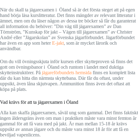
När du skall ta jägarexamen i Öland så är det första steget att på egen
hand börja läsa kurslitteratur. Det finns mängder av relevant litteratur i
ämnet, men om du läser någon av dessa tre böcker så får du garanterat
all information du behöver: ”Din väg till jägarexamen” av Dan
Törnström, ”Kunskap för jakt – Vägen till jägarexamen” av Christer
André eller ”Jägarskolan” av Svenska jägarförbundet. Jägarförbundet
har även en app som heter
E-jakt
, som är mycket lärorik och
användbar.
Om du vill övningsskjuta inför kursen eller skytteproven så finns det
gott om övningsbanor i Öland och runtom i landet med duktiga
skytteinstruktörer. På
jägareförbundets hemsida
finns en komplett lista
där du kan hitta din närmsta skyttebana. Där får du oftast, under
uppsikt, även låna skjutvapen. Ammunition finns även det oftast att
köpa på plats.
Vad krävs för att ta jägarexamen i Öland
Alla kan skaffa jägarexamen, såväl ung som gammal. Det finns faktiskt
ingen åldersgräns även om man i praktiken måste vara minst femton år
gammal för att få vara med på jakt. Är man mellan 15-18 år krävs
uppsikt av annan jägare och du måste vara minst 18 år för att få en
beviljad vapenlicens.