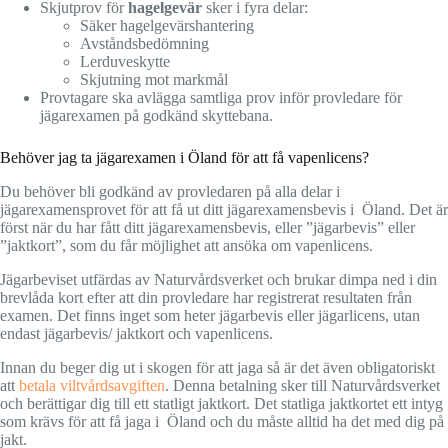
Skjutprov för
hagelgevär
sker i fyra delar:
Säker hagelgevärshantering
Avståndsbedömning
Lerduveskytte
Skjutning mot markmål
Provtagare ska avlägga samtliga prov inför provledare för
jägarexamen på godkänd skyttebana.
Behöver jag ta jägarexamen i Öland för att få vapenlicens?
Du behöver bli godkänd av provledaren på alla delar i
jägarexamensprovet för att få ut ditt jägarexamensbevis i Öland. Det är
först när du har fått ditt jägarexamensbevis, eller ”jägarbevis” eller
”jaktkort”, som du får möjlighet att ansöka om vapenlicens.
Jägarbeviset utfärdas av Naturvårdsverket och brukar dimpa ned i din
brevlåda kort efter att din provledare har registrerat resultaten från
examen. Det finns inget som heter jägarbevis eller jägarlicens, utan
endast jägarbevis/ jaktkort och vapenlicens.
Innan du beger dig ut i skogen för att jaga så är det även obligatoriskt
att
betala viltvårdsavgiften
. Denna betalning sker till Naturvårdsverket
och berättigar dig till ett statligt jaktkort. Det statliga jaktkortet ett intyg
som krävs för att få jaga i Öland och du måste alltid ha det med dig på
jakt.