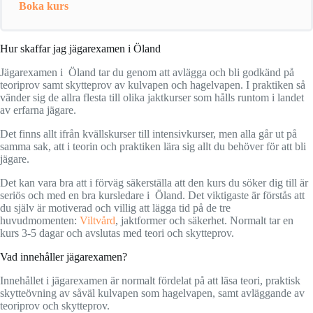
Boka kurs
Hur skaffar jag jägarexamen i Öland
Jägarexamen i Öland tar du genom att avlägga och bli godkänd på
teoriprov samt skytteprov av kulvapen och hagelvapen. I praktiken så
vänder sig de allra flesta till olika jaktkurser som hålls runtom i landet
av erfarna jägare.
Det finns allt ifrån kvällskurser till intensivkurser, men alla går ut på
samma sak, att i teorin och praktiken lära sig allt du behöver för att bli
jägare.
Det kan vara bra att i förväg säkerställa att den kurs du söker dig till är
seriös och med en bra kursledare i Öland. Det viktigaste är förstås att
du själv är motiverad och villig att lägga tid på de tre
huvudmomenten:
Viltvård
, jaktformer och säkerhet. Normalt tar en
kurs 3-5 dagar och avslutas med teori och skytteprov.
Vad innehåller jägarexamen?
Innehållet i jägarexamen är normalt fördelat på att läsa teori, praktisk
skytteövning av såväl kulvapen som hagelvapen, samt avläggande av
teoriprov och skytteprov.