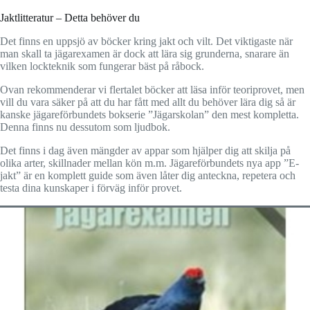
Jaktlitteratur – Detta behöver du
Det finns en uppsjö av böcker kring jakt och vilt. Det viktigaste när
man skall ta jägarexamen är dock att lära sig grunderna, snarare än
vilken lockteknik som fungerar bäst på råbock.
Ovan rekommenderar vi flertalet böcker att läsa inför teoriprovet, men
vill du vara säker på att du har fått med allt du behöver lära dig så är
kanske jägareförbundets bokserie ”Jägarskolan” den mest kompletta.
Denna finns nu dessutom som ljudbok.
Det finns i dag även mängder av appar som hjälper dig att skilja på
olika arter, skillnader mellan kön m.m. Jägareförbundets nya app ”E-
jakt” är en komplett guide som även låter dig anteckna, repetera och
testa dina kunskaper i förväg inför provet.