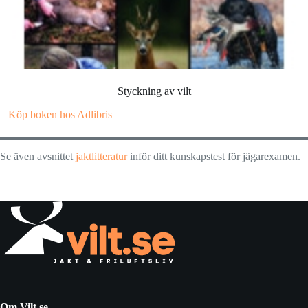
Styckning av vilt
Köp boken hos Adlibris
Se även avsnittet
jaktlitteratur
inför ditt kunskapstest för jägarexamen.
Om Vilt.se