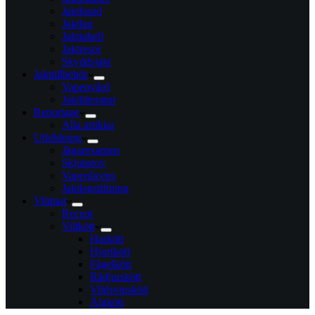
Jakthund
Jaktlag
Jakttabell
Jaktresor
Skyddsjakt
Jakttillbehör
Vapenvård
Jaktlitteratur
Reportage
Alla artiklar
Utbildning
Jägarexamen
Skjutprov
Vapenlicens
Jaktlagstiftning
Viltmat
Recept
Viltkött
Harkött
Hjortkött
Fågelkött
Rådjurskött
Vildsvinskött
Älgkött