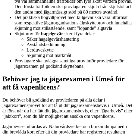
två väl sammanhållna träffbilder om fyra skott vardera prövas.
Den första träffbilden ska provtagaren skjuta från skjutstol och
den andra med jägarmässigt stöd på 80 meters avstånd.
Det praktiska högviltprovet med kulgevär ska vara utformat
som respektive jägarorganisations älgskytteprov och innehålla
skjutning mot stillastående, samt ”löpande” älgtavla
Skjutprov för
hagelgevär
sker i fyra delar:
Säker hagelgevärshantering
Avståndsbedömning
Lerduveskytte
Skjutning mot markmål
Provtagare ska avlägga samtliga prov inför provledare för
jägarexamen på godkänd skyttebana.
Behöver jag ta jägarexamen i Umeå för
att få vapenlicens?
Du behöver bli godkänd av provledaren på alla delar i
jägarexamensprovet för att få ut ditt jägarexamensbevis i Umeå. Det
är först när du har fått ditt jägarexamensbevis, eller ”jägarbevis” eller
”jaktkort”, som du får möjlighet att ansöka om vapenlicens.
Jägarbeviset utfärdas av Naturvårdsverket och brukar dimpa ned i
din brevlåda kort efter att din provledare har registrerat resultaten