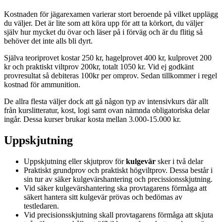
Kostnaden för jägarexamen varierar stort beroende på vilket upplägg
du väljer. Det är lite som att köra upp för att ta körkort, du väljer
själv hur mycket du övar och läser på i förväg och är du flitig så
behöver det inte alls bli dyrt.
Själva teoriprovet kostar 250 kr, hagelprovet 400 kr, kulprovet 200
kr och praktiskt viltprov 200kr, totalt 1050 kr. Vid ej godkänt
provresultat så debiteras 100kr per omprov. Sedan tillkommer i regel
kostnad för ammunition.
De allra flesta väljer dock att gå någon typ av intensivkurs där allt
från kurslitteratur, kost, logi samt ovan nämnda obligatoriska delar
ingår. Dessa kurser brukar kosta mellan 3.000-15.000 kr.
Uppskjutning
Uppskjutning eller skjutprov för
kulgevär
sker i två delar
Praktiskt grundprov och praktiskt högviltprov. Dessa består i
sin tur av säker kulgevärshantering och precissionsskjutning.
Vid säker kulgevärshantering ska provtagarens förmåga att
säkert hantera sitt kulgevär prövas och bedömas av
testledaren.
Vid precisionsskjutning skall provtagarens förmåga att skjuta