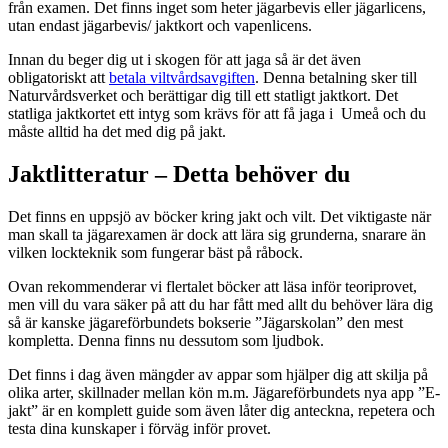
från examen. Det finns inget som heter jägarbevis eller jägarlicens,
utan endast jägarbevis/ jaktkort och vapenlicens.
Innan du beger dig ut i skogen för att jaga så är det även
obligatoriskt att
betala viltvårdsavgiften
. Denna betalning sker till
Naturvårdsverket och berättigar dig till ett statligt jaktkort. Det
statliga jaktkortet ett intyg som krävs för att få jaga i Umeå och du
måste alltid ha det med dig på jakt.
Jaktlitteratur – Detta behöver du
Det finns en uppsjö av böcker kring jakt och vilt. Det viktigaste när
man skall ta jägarexamen är dock att lära sig grunderna, snarare än
vilken lockteknik som fungerar bäst på råbock.
Ovan rekommenderar vi flertalet böcker att läsa inför teoriprovet,
men vill du vara säker på att du har fått med allt du behöver lära dig
så är kanske jägareförbundets bokserie ”Jägarskolan” den mest
kompletta. Denna finns nu dessutom som ljudbok.
Det finns i dag även mängder av appar som hjälper dig att skilja på
olika arter, skillnader mellan kön m.m. Jägareförbundets nya app ”E-
jakt” är en komplett guide som även låter dig anteckna, repetera och
testa dina kunskaper i förväg inför provet.