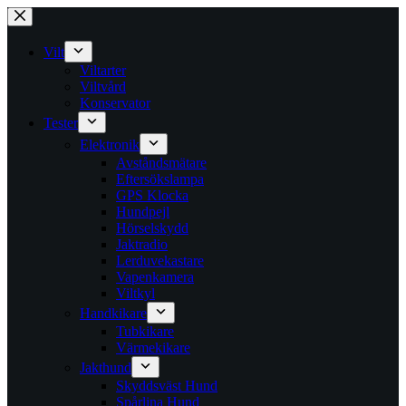
Skip
to
content
Vilt
Viltarter
Viltvård
Konservator
Tester
Elektronik
Avståndsmätare
Eftersökslampa
GPS Klocka
Hundpejl
Hörselskydd
Jaktradio
Lerduvekastare
Vapenkamera
Viltkyl
Handkikare
Tubkikare
Värmekikare
Jakthund
Skyddsväst Hund
Spårlina Hund