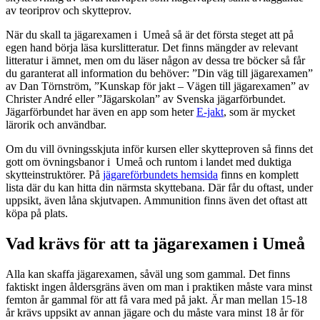
av teoriprov och skytteprov.
När du skall ta jägarexamen i Umeå så är det första steget att på
egen hand börja läsa kurslitteratur. Det finns mängder av relevant
litteratur i ämnet, men om du läser någon av dessa tre böcker så får
du garanterat all information du behöver: ”Din väg till jägarexamen”
av Dan Törnström, ”Kunskap för jakt – Vägen till jägarexamen” av
Christer André eller ”Jägarskolan” av Svenska jägarförbundet.
Jägarförbundet har även en app som heter
E-jakt
, som är mycket
lärorik och användbar.
Om du vill övningsskjuta inför kursen eller skytteproven så finns det
gott om övningsbanor i Umeå och runtom i landet med duktiga
skytteinstruktörer. På
jägareförbundets hemsida
finns en komplett
lista där du kan hitta din närmsta skyttebana. Där får du oftast, under
uppsikt, även låna skjutvapen. Ammunition finns även det oftast att
köpa på plats.
Vad krävs för att ta jägarexamen i Umeå
Alla kan skaffa jägarexamen, såväl ung som gammal. Det finns
faktiskt ingen åldersgräns även om man i praktiken måste vara minst
femton år gammal för att få vara med på jakt. Är man mellan 15-18
år krävs uppsikt av annan jägare och du måste vara minst 18 år för