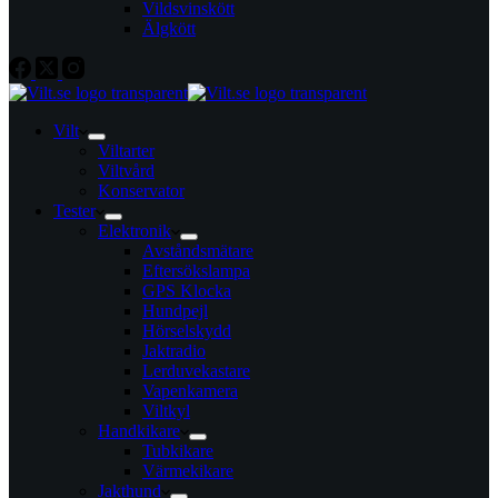
Vildsvinskött
Älgkött
Vilt
Viltarter
Viltvård
Konservator
Tester
Elektronik
Avståndsmätare
Eftersökslampa
GPS Klocka
Hundpejl
Hörselskydd
Jaktradio
Lerduvekastare
Vapenkamera
Viltkyl
Handkikare
Tubkikare
Värmekikare
Jakthund