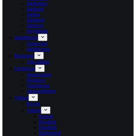
Jaktbutiker
Jakthund
Jaktlag
Jakttabell
Jaktresor
Skyddsjakt
Jakttillbehör
Vapenvård
Jaktlitteratur
Reportage
Alla artiklar
Utbildning
Jägarexamen
Skjutprov
Vapenlicens
Jaktlagstiftning
Viltmat
Recept
Viltkött
Harkött
Hjortkött
Fågelkött
Rådjurskött