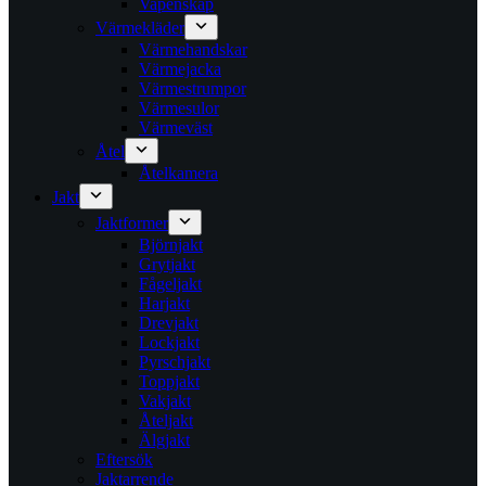
Vapenskåp
Värmekläder
Värmehandskar
Värmejacka
Värmestrumpor
Värmesulor
Värmeväst
Åtel
Åtelkamera
Jakt
Jaktformer
Björnjakt
Grytjakt
Fågeljakt
Harjakt
Drevjakt
Lockjakt
Pyrschjakt
Toppjakt
Vakjakt
Åteljakt
Älgjakt
Eftersök
Jaktarrende