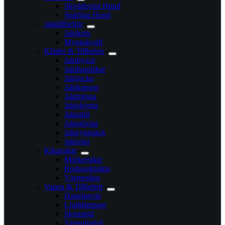
Skyddsväst Hund
Spårlina Hund
Jakttillbehör
Jaktkniv
Myggskydd
Kläder & Tillbehör
Jaktbyxor
Jakthandskar
Jaktjacka
Jaktkängor
Jaktmössa
Jaktskjorta
Jaktställ
Jaktstövlar
Jaktryggsäck
Jaktväst
Kikarsikte
Mörkersikte
Rödpunktsikte
Värmesikte
Vapen & Tillbehör
Hagelgevär
Ljuddämpare
Skjutstöd
Vapenfodral