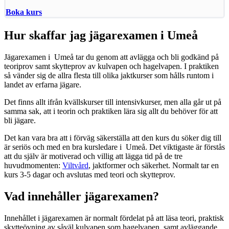
Boka kurs
Hur skaffar jag jägarexamen i Umeå
Jägarexamen i Umeå tar du genom att avlägga och bli godkänd på
teoriprov samt skytteprov av kulvapen och hagelvapen. I praktiken
så vänder sig de allra flesta till olika jaktkurser som hålls runtom i
landet av erfarna jägare.
Det finns allt ifrån kvällskurser till intensivkurser, men alla går ut på
samma sak, att i teorin och praktiken lära sig allt du behöver för att
bli jägare.
Det kan vara bra att i förväg säkerställa att den kurs du söker dig till
är seriös och med en bra kursledare i Umeå. Det viktigaste är förstås
att du själv är motiverad och villig att lägga tid på de tre
huvudmomenten:
Viltvård
, jaktformer och säkerhet. Normalt tar en
kurs 3-5 dagar och avslutas med teori och skytteprov.
Vad innehåller jägarexamen?
Innehållet i jägarexamen är normalt fördelat på att läsa teori, praktisk
skytteövning av såväl kulvapen som hagelvapen, samt avläggande