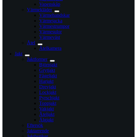
Vapenskåp
Värmekläder
Värmehandskar
Värmejacka
Värmestrumpor
Värmesulor
Värmeväst
Åtel
Åtelkamera
Jakt
Jaktformer
Björnjakt
Grytjakt
Fågeljakt
Harjakt
Drevjakt
Lockjakt
Pyrschjakt
Toppjakt
Vakjakt
Åteljakt
Älgjakt
Eftersök
Jaktarrende
Jaktbutiker