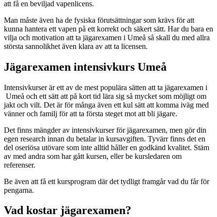
att få en beviljad vapenlicens.
Man måste även ha de fysiska förutsättningar som krävs för att
kunna hantera ett vapen på ett korrekt och säkert sätt. Har du bara en
vilja och motivation att ta jägarexamen i Umeå så skall du med allra
största sannolikhet även klara av att ta licensen.
Jägarexamen intensivkurs Umeå
Intensivkurser är ett av de mest populära sätten att ta jägarexamen i
Umeå och ett sätt att på kort tid lära sig så mycket som möjligt om
jakt och vilt. Det är för många även ett kul sätt att komma iväg med
vänner och familj för att ta första steget mot att bli jägare.
Det finns mängder av intensivkurser för jägarexamen, men gör din
egen research innan du betalar in kursavgiften. Tyvärr finns det en
del oseriösa utövare som inte alltid håller en godkänd kvalitet. Stäm
av med andra som har gått kursen, eller be kursledaren om
referenser.
Be även att få ett kursprogram där det tydligt framgår vad du får för
pengarna.
Vad kostar jägarexamen?