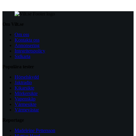
Om Vilt.se
Om oss
Kontakta oss
Annonsering
Integritetspolicy
Sidkarta
Populära tester
Hörselskydd
Jaktradio
Kikarsikte
Mörkersikte
Vapenskåp
Värmesikte
Värmevästar
Reportage
Madeleine Pettersson
Mattias Heed