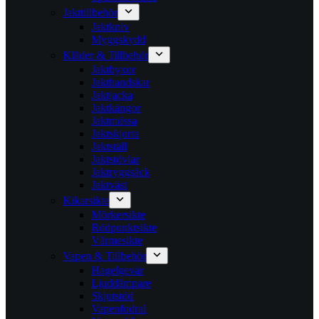
Jakttillbehör
Jaktkniv
Myggskydd
Kläder & Tillbehör
Jaktbyxor
Jakthandskar
Jaktjacka
Jaktkängor
Jaktmössa
Jaktskjorta
Jaktställ
Jaktstövlar
Jaktryggsäck
Jaktväst
Kikarsikte
Mörkersikte
Rödpunktsikte
Värmesikte
Vapen & Tillbehör
Hagelgevär
Ljuddämpare
Skjutstöd
Vapenfodral