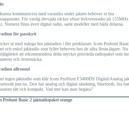
io
t kunna kommunicera med varandra under jakten behöver ni bra
ioapparater. För vanlig drevjakt räcker oftast frekvensradio på 155MHz 
. Numera finns även digital radio, samt modeller med båda delarna.
radion för passkytt
icker ut med många bra jaktradios i fler prisklasser. Icom Prohunt Basic
st och enkel jaktradio som fyller behoven hos de allra flesta jägare. Nu
öjligheten att rekommendera detta mycket prisvärda radiopaket som inn
gantenn och öronsnäcka.
radion allround
nns ingen jaktradio som klår Icom ProHunt F3400DS Digital/Analog jak
etooth just nu. Den har analog och digital sändning, bluetooth, bra batt
ssutom lätt och kompakt. Vad mer kan man begära?