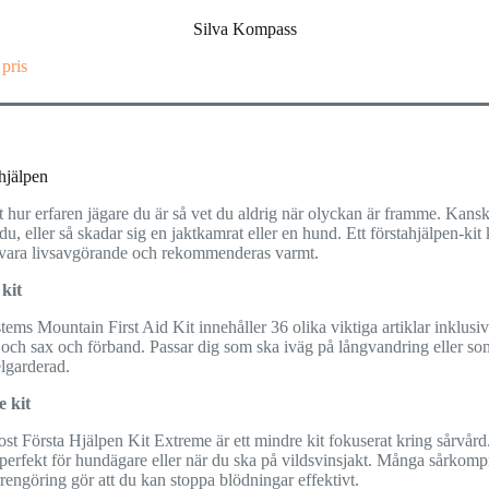
Silva Kompass
 pris
hjälpen
 hur erfaren jägare du är så vet du aldrig när olyckan är framme. Kans
du, eller så skadar sig en jaktkamrat eller en hund. Ett förstahjälpen-kit
 vara livsavgörande och rekommenderas varmt.
 kit
tems Mountain First Aid Kit innehåller 36 olika viktiga artiklar inklusi
 och sax och förband. Passar dig som ska iväg på långvandring eller som
lgarderad.
 kit
st Första Hjälpen Kit Extreme är ett mindre kit fokuserat kring sårvård
perfekt för hundägare eller när du ska på vildsvinsjakt. Många sårkomp
rengöring gör att du kan stoppa blödningar effektivt.