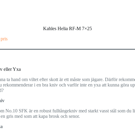
Kahles Helia RF-M 7×25
 pris
v eller Yxa
na ta hand om viltet efter skott är ett måste som jägare. Därför rekom
du rekommenderar i en bra kniv och varför inte en yxa att kunna göra u
d?
iv
m No.10 SFK är en robust fulltångekniv med starkt vasst stål som du li
 en gris med som att kapa brosk och senor.
xa