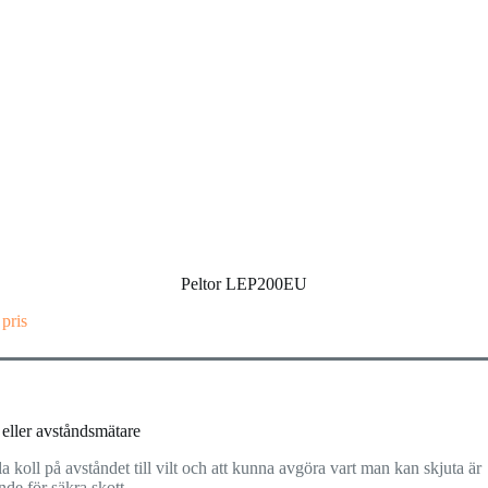
Peltor LEP200EU
 pris
 eller avståndsmätare
la koll på avståndet till vilt och att kunna avgöra vart man kan skjuta är
de för säkra skott.