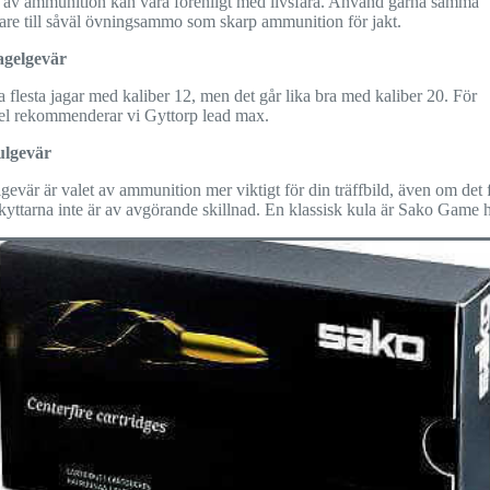
p av ammunition kan vara förenligt med livsfara. Använd gärna samma
kare till såväl övningsammo som skarp ammunition för jakt.
agelgevär
a flesta jagar med kaliber 12, men det går lika bra med kaliber 20. För
el rekommenderar vi Gyttorp lead max.
ulgevär
gevär är valet av ammunition mer viktigt för din träffbild, även om det 
skyttarna inte är av avgörande skillnad. En klassisk kula är Sako Game 