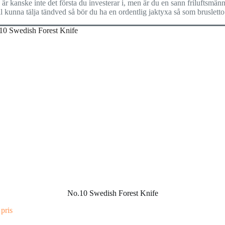
är kanske inte det första du investerar i, men är du en sann friluftsmän
l kunna tälja tändved så bör du ha en ordentlig jaktyxa så som brusletto
No.10 Swedish Forest Knife
 pris