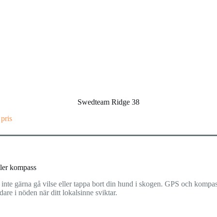
Swedteam Ridge 38
 pris
ler kompass
 inte gärna gå vilse eller tappa bort din hund i skogen. GPS och kompas
dare i nöden när ditt lokalsinne sviktar.