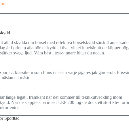
 pris
skydd
 att alltid skydda din hörsel med effektiva hörselskydd särskilt anpassade
 dag är i princip alla hörselskydd aktiva, vilket innebär att de klipper hög
stärker svaga ljud. Våra bäst i test-vinnare hittar du nedan.
Sportac, klassikern som finns i nästan varje jägares jaktgarderob. Prisv
 nästan ett måste.
har länge legat i framkant när det kommer till teknikutveckling inom
kydd. När de släppte sina in ear LEP 200 tog de dock ett stort kliv förbi
nkurrenter.