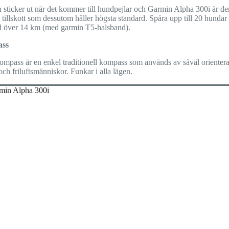
 sticker ut när det kommer till hundpejlar och Garmin Alpha 300i är de
 tillskott som dessutom håller högsta standard. Spåra upp till 20 hundar 
d över 14 km (med garmin T5-halsband).
ss
kompass är en enkel traditionell kompass som används av såväl orienter
och friluftsmänniskor. Funkar i alla lägen.