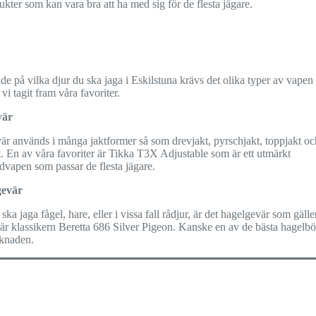
ukter som kan vara bra att ha med sig för de flesta jägare.
e på vilka djur du ska jaga i Eskilstuna krävs det olika typer av vapen
 vi tagit fram våra favoriter.
vär
är används i många jaktformer så som drevjakt, pyrschjakt, toppjakt oc
. En av våra favoriter är Tikka T3X Adjustable som är ett utmärkt
dvapen som passar de flesta jägare.
gevär
ska jaga fågel, hare, eller i vissa fall rådjur, är det hagelgevär som gälle
 är klassikern Beretta 686 Silver Pigeon. Kanske en av de bästa hagelb
knaden.