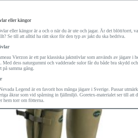
vlar eller kängor
övlar eller kängor är a och o när du är ute och jagar. Är det blött/torrt, v
allt? Se till att alltid ha rätt skor för den typ av jakt du ska bedriva.
övlar
eau Vierzon är ett par klassiska jaktstövlar som används av jägare i h
. Med dess naturgummi och vadderade sulor får du både bra skydd och
t på samma gång.
r
 Nevada Legend är en favorit hos många jägare i Sverige. Passar utmärk
eriga åkrar som vid spårning in fjällmiljö. Goretex-materialet ser till att 
 hem torr om fötterna.