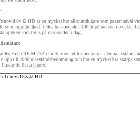
e
Trinovid 8×42 HD är en mycket bra allroundkikare som passar såväl vi
kt som toppfågeljakt. Leica har med sina 100 år på nacken utvecklat bl
sta optiken som finns på marknaden i dag.
ndsmätare
hles Helia RF-M 7×25 får du mycket för pengarna. Denna avståndsmä
 av upp till 2000m avståndsbedömning och har en mycket bra skärpa sam
. Passar de flesta jägare.