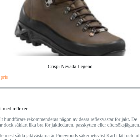
Crispi Nevada Legend
 pris
t med reflexer
llt hundförare rekommenderas någon av dessa reflexvästar för jakt. De
r dock såklart lika bra för jaktledaren, passkytten eller eftersöksjägaren
e mest sålda jaktvästarna är Pinewoods säkerhetsväst Karl i lätt och luf