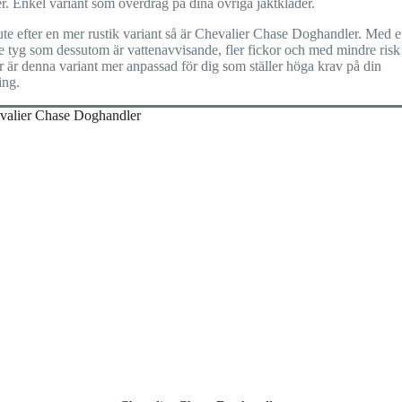
r. Enkel variant som överdrag på dina övriga jaktkläder.
te efter en mer rustik variant så är Chevalier Chase Doghandler. Med e
e tyg som dessutom är vattenavvisande, fler fickor och med mindre risk 
r är denna variant mer anpassad för dig som ställer höga krav på din
ing.