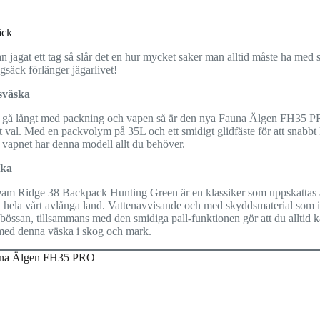
äck
 jagat ett tag så slår det en hur mycket saker man alltid måste ha med 
gsäck förlänger jägarlivet!
sväska
 gå långt med packning och vapen så är den nya Fauna Älgen FH35 P
 val. Med en packvolym på 35L och ett smidigt glidfäste för att snabbt
 vapnet har denna modell allt du behöver.
ska
am Ridge 38 Backpack Hunting Green är en klassiker som uppskattas
i hela vårt avlånga land. Vattenavvisande och med skyddsmaterial som i
bössan, tillsammans med den smidiga pall-funktionen gör att du alltid 
med denna väska i skog och mark.