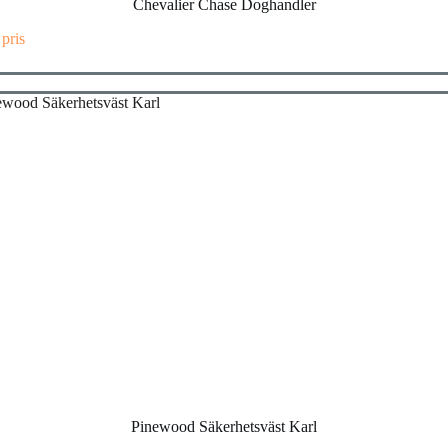
Chevalier Chase Doghandler
 pris
Pinewood Säkerhetsväst Karl