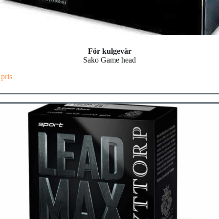
För kulgevär
Sako Game head
 pris