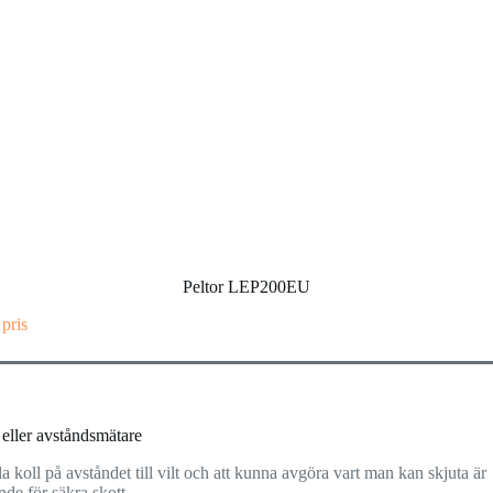
Peltor LEP200EU
 pris
 eller avståndsmätare
la koll på avståndet till vilt och att kunna avgöra vart man kan skjuta är
de för säkra skott.