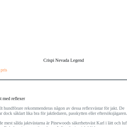
Crispi Nevada Legend
 pris
t med reflexer
llt hundförare rekommenderas någon av dessa reflexvästar för jakt. De
r dock såklart lika bra för jaktledaren, passkytten eller eftersöksjägaren
e mest sålda jaktvästarna är Pinewoods säkerhetsväst Karl i lätt och luf