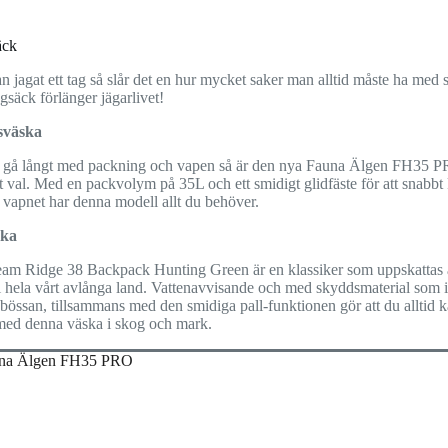
äck
 jagat ett tag så slår det en hur mycket saker man alltid måste ha med 
gsäck förlänger jägarlivet!
sväska
 gå långt med packning och vapen så är den nya Fauna Älgen FH35 P
 val. Med en packvolym på 35L och ett smidigt glidfäste för att snabbt
 vapnet har denna modell allt du behöver.
ska
am Ridge 38 Backpack Hunting Green är en klassiker som uppskattas
i hela vårt avlånga land. Vattenavvisande och med skyddsmaterial som i
bössan, tillsammans med den smidiga pall-funktionen gör att du alltid 
med denna väska i skog och mark.