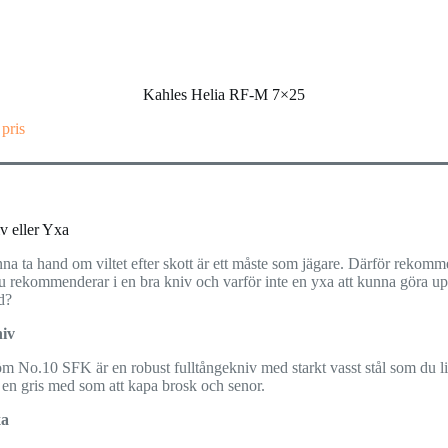
Kahles Helia RF-M 7×25
 pris
v eller Yxa
na ta hand om viltet efter skott är ett måste som jägare. Därför rekom
du rekommenderar i en bra kniv och varför inte en yxa att kunna göra u
d?
iv
m No.10 SFK är en robust fulltångekniv med starkt vasst stål som du li
 en gris med som att kapa brosk och senor.
xa