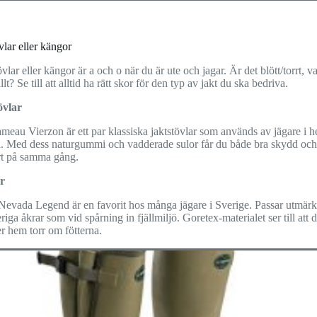
vlar eller kängor
övlar eller kängor är a och o när du är ute och jagar. Är det blött/torrt, v
allt? Se till att alltid ha rätt skor för den typ av jakt du ska bedriva.
övlar
eau Vierzon är ett par klassiska jaktstövlar som används av jägare i h
. Med dess naturgummi och vadderade sulor får du både bra skydd och
t på samma gång.
r
 Nevada Legend är en favorit hos många jägare i Sverige. Passar utmärk
eriga åkrar som vid spårning in fjällmiljö. Goretex-materialet ser till att 
 hem torr om fötterna.