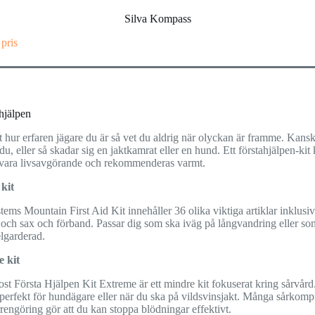
Silva Kompass
 pris
hjälpen
 hur erfaren jägare du är så vet du aldrig när olyckan är framme. Kans
du, eller så skadar sig en jaktkamrat eller en hund. Ett förstahjälpen-kit
 vara livsavgörande och rekommenderas varmt.
 kit
tems Mountain First Aid Kit innehåller 36 olika viktiga artiklar inklusi
 och sax och förband. Passar dig som ska iväg på långvandring eller som
lgarderad.
 kit
st Första Hjälpen Kit Extreme är ett mindre kit fokuserat kring sårvård
perfekt för hundägare eller när du ska på vildsvinsjakt. Många sårkomp
rengöring gör att du kan stoppa blödningar effektivt.