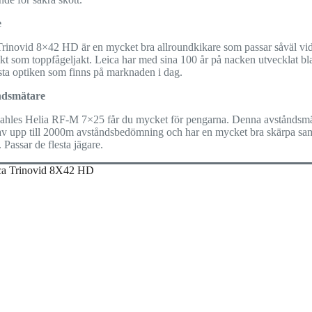
e
Trinovid 8×42 HD är en mycket bra allroundkikare som passar såväl vi
kt som toppfågeljakt. Leica har med sina 100 år på nacken utvecklat bl
sta optiken som finns på marknaden i dag.
ndsmätare
hles Helia RF-M 7×25 får du mycket för pengarna. Denna avståndsmä
 av upp till 2000m avståndsbedömning och har en mycket bra skärpa sam
. Passar de flesta jägare.