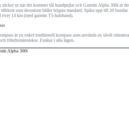
 sticker ut när det kommer till hundpejlar och Garmin Alpha 300i är de
 tillskott som dessutom håller högsta standard. Spåra upp till 20 hundar 
d över 14 km (med garmin T5-halsband).
ss
kompass är en enkel traditionell kompass som används av såväl orienter
och friluftsmänniskor. Funkar i alla lägen.