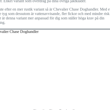
r. Enkel variant som överdrag på dina övriga jaktkläder.
te efter en mer rustik variant så är Chevalier Chase Doghandler. Med e
e tyg som dessutom är vattenavvisande, fler fickor och med mindre risk 
r är denna variant mer anpassad för dig som ställer höga krav på din
ing.