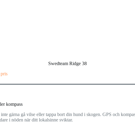
Swedteam Ridge 38
 pris
ler kompass
 inte gärna gå vilse eller tappa bort din hund i skogen. GPS och kompas
dare i nöden när ditt lokalsinne sviktar.