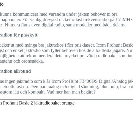
io
t kunna kommunicera med varandra under jakten behöver ni bra
ioapparater. För vanlig drevjakt räcker oftast frekvensradio på 155MHz 
. Numera finns även digital radio, samt modeller med båda delarna.
radion för passkytt
icker ut med många bra jaktradios i fler prisklasser. Icom Prohunt Basic
st och enkel jaktradio som fyller behoven hos de allra flesta jägare. Nu
öjligheten att rekommendera detta mycket prisvärda radiopaket som inn
gantenn och öronsnäcka.
radion allround
nns ingen jaktradio som klår Icom ProHunt F3400DS Digital/Analog jak
etooth just nu. Den har analog och digital sändning, bluetooth, bra batt
ssutom lätt och kompakt. Vad mer kan man begära?