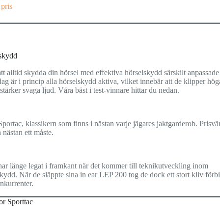
 pris
skydd
 att alltid skydda din hörsel med effektiva hörselskydd särskilt anpassade
 dag är i princip alla hörselskydd aktiva, vilket innebär att de klipper hög
stärker svaga ljud. Våra bäst i test-vinnare hittar du nedan.
Sportac, klassikern som finns i nästan varje jägares jaktgarderob. Prisv
 nästan ett måste.
har länge legat i framkant när det kommer till teknikutveckling inom
kydd. När de släppte sina in ear LEP 200 tog de dock ett stort kliv förbi
nkurrenter.