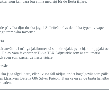
ukter som kan vara bra att ha med sig för de flesta jägare.
e på vilka djur du ska jaga i Sollefteå krävs det olika typer av vapen o
tagit fram våra favoriter.
vär
är används i många jaktformer så som drevjakt, pyrschjakt, toppjakt oc
. En av våra favoriter är Tikka T3X Adjustable som är ett utmärkt
dvapen som passar de flesta jägare.
gevär
ska jaga fågel, hare, eller i vissa fall rådjur, är det hagelgevär som gälle
 är klassikern Beretta 686 Silver Pigeon. Kanske en av de bästa hagelb
knaden.