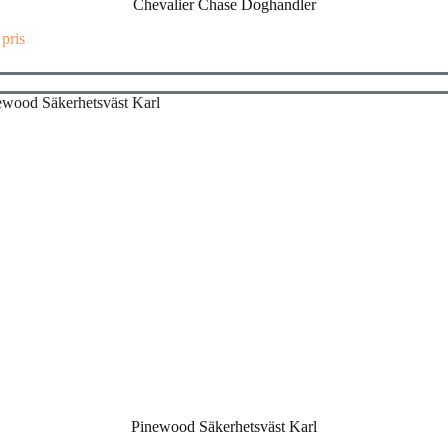
Chevalier Chase Doghandler
 pris
Pinewood Säkerhetsväst Karl