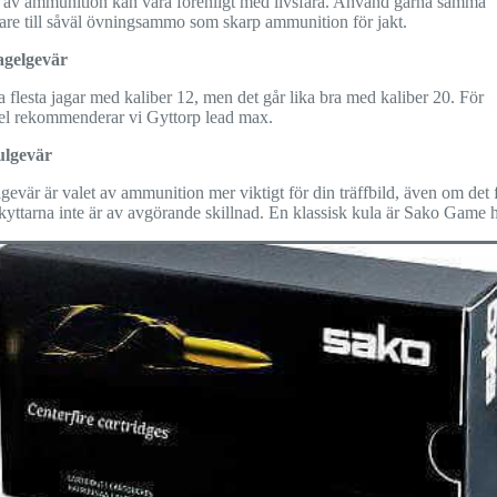
p av ammunition kan vara förenligt med livsfara. Använd gärna samma
kare till såväl övningsammo som skarp ammunition för jakt.
agelgevär
a flesta jagar med kaliber 12, men det går lika bra med kaliber 20. För
el rekommenderar vi Gyttorp lead max.
ulgevär
gevär är valet av ammunition mer viktigt för din träffbild, även om det 
skyttarna inte är av avgörande skillnad. En klassisk kula är Sako Game 