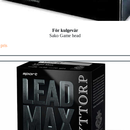
För kulgevär
Sako Game head
 pris