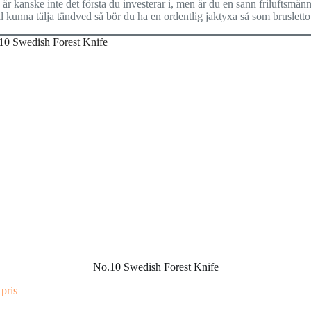
är kanske inte det första du investerar i, men är du en sann friluftsmän
l kunna tälja tändved så bör du ha en ordentlig jaktyxa så som brusletto
No.10 Swedish Forest Knife
 pris