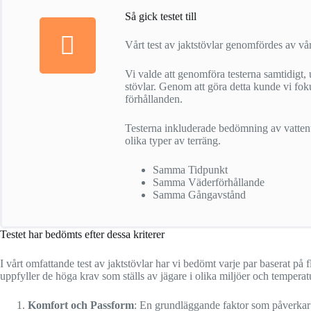
Så gick testet till
Vårt test av jaktstövlar genomfördes av vår 
Vi valde att genomföra testerna samtidig
stövlar. Genom att göra detta kunde vi fok
förhållanden.
Testerna inkluderade bedömning av vattentä
olika typer av terräng.
Samma Tidpunkt
Samma Väderförhållande
Samma Gångavstånd
Testet har bedömts efter dessa kriterer
I vårt omfattande test av jaktstövlar har vi bedömt varje par baserat på fle
uppfyller de höga krav som ställs av jägare i olika miljöer och temperat
Komfort och Passform
: En grundläggande faktor som påverkar a