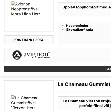
Upplev toppkomfort med Av
Neoprenfoder
Skywalker® sula
PRIS FRÅN: 1.295:-
ME
La Chameau Gummistö
Le Chameau Vierzon erbjud
perfekt för såväl