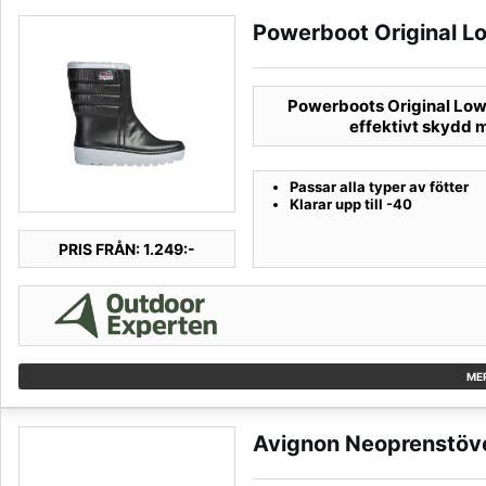
Powerboot Original L
Powerboots Original Low ä
effektivt skydd m
Passar alla typer av fötter
Klarar upp till -40
PRIS FRÅN: 1.249:-
ME
Avignon Neoprenstöv