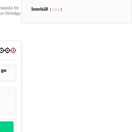
estanda för
Innehåll
Visa
eras förmåga
t ge