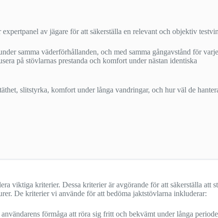
expertpanel av jägare för att säkerställa en relevant och objektiv testvi
t, under samma väderförhållanden, och med samma gångavstånd för varje
usera på stövlarnas prestanda och komfort under nästan identiska
thet, slitstyrka, komfort under långa vandringar, och hur väl de hanter
ra viktiga kriterier. Dessa kriterier är avgörande för att säkerställa att s
urer. De kriterier vi använde för att bedöma jaktstövlarna inkluderar:
nvändarens förmåga att röra sig fritt och bekvämt under långa perioder.