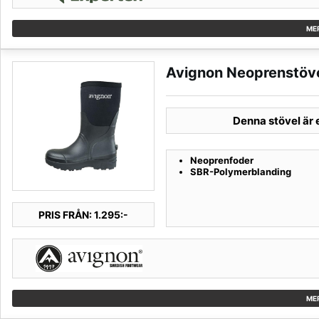
ME
Avignon Neoprenstöv
Denna stövel är 
Neoprenfoder
SBR-Polymerblanding
PRIS FRÅN: 1.295:-
ME