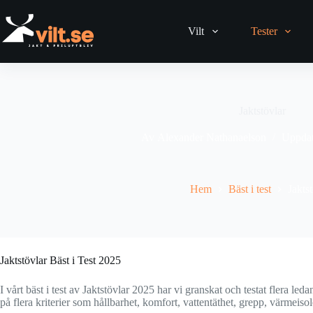
Skip
to
content
Vilt
Tester
Jaktstövlar
Av
Alexander Nathanaelson
Uppdat
Hem
Bäst i test
Jakts
Jaktstövlar Bäst i Test 2025
I vårt bäst i test av Jaktstövlar 2025 har vi granskat och testat flera 
på flera kriterier som hållbarhet, komfort, vattentäthet, grepp, värmeiso