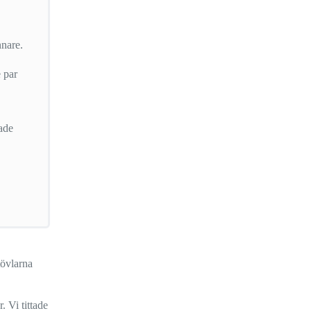
nnare.
 par
ade
tövlarna
 Vi tittade