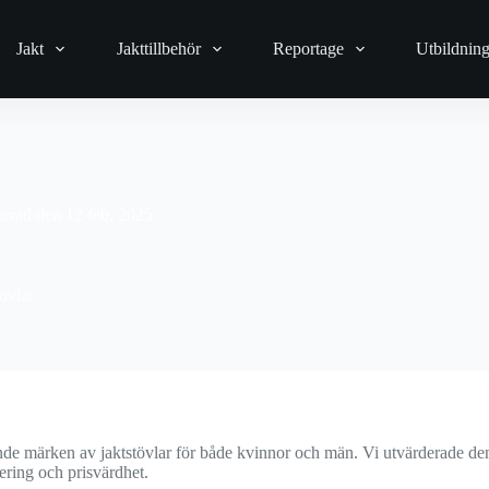
Jakt
Jakttillbehör
Reportage
Utbildnin
erad den
12 feb, 2025
tövlar
ledande märken av jaktstövlar för både kvinnor och män. Vi utvärderade d
lering och prisvärdhet.