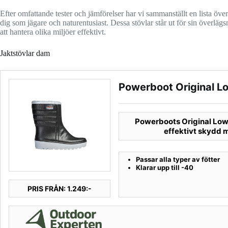
Efter omfattande tester och jämförelser har vi sammanställt en lista öve
dig som jägare och naturentusiast. Dessa stövlar står ut för sin överlä
att hantera olika miljöer effektivt.
Jaktstövlar dam
Powerboot Original L
Powerboots Original Low ä
effektivt skydd m
Passar alla typer av fötter
Klarar upp till -40
PRIS FRÅN: 1.249:-