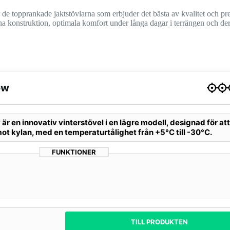
r de topprankade jaktstövlarna som erbjuder det bästa av kvalitet och pr
gsna konstruktion, optimala komfort under långa dagar i terrängen och d
ow
r en innovativ vinterstövel i en lägre modell, designad för at
ot kylan, med en temperaturtålighet från +5°C till -30°C.
FUNKTIONER
TILL PRODUKTEN