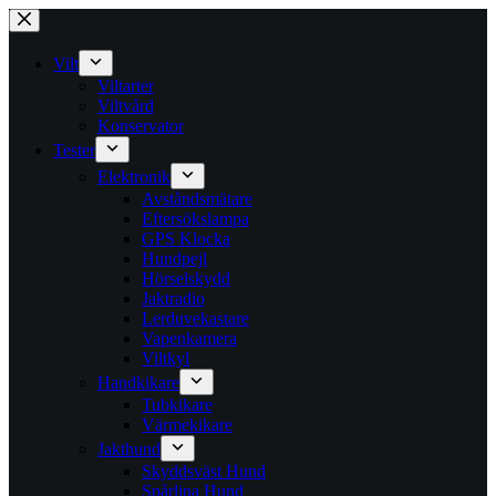
Skip
to
content
Vilt
Viltarter
Viltvård
Konservator
Tester
Elektronik
Avståndsmätare
Eftersökslampa
GPS Klocka
Hundpejl
Hörselskydd
Jaktradio
Lerduvekastare
Vapenkamera
Viltkyl
Handkikare
Tubkikare
Värmekikare
Jakthund
Skyddsväst Hund
Spårlina Hund