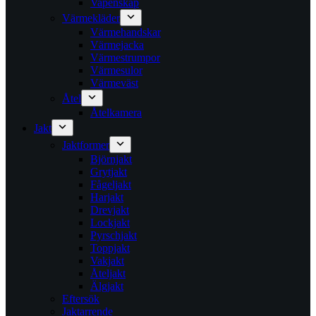
Vapenskåp
Värmekläder
Värmehandskar
Värmejacka
Värmestrumpor
Värmesulor
Värmeväst
Åtel
Åtelkamera
Jakt
Jaktformer
Björnjakt
Grytjakt
Fågeljakt
Harjakt
Drevjakt
Lockjakt
Pyrschjakt
Toppjakt
Vakjakt
Åteljakt
Älgjakt
Eftersök
Jaktarrende