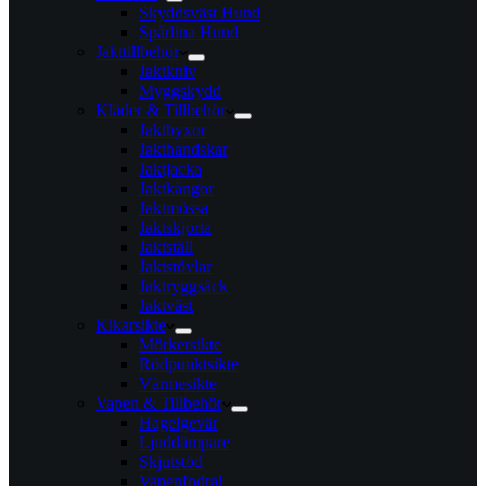
Skyddsväst Hund
Spårlina Hund
Jakttillbehör
Jaktkniv
Myggskydd
Kläder & Tillbehör
Jaktbyxor
Jakthandskar
Jaktjacka
Jaktkängor
Jaktmössa
Jaktskjorta
Jaktställ
Jaktstövlar
Jaktryggsäck
Jaktväst
Kikarsikte
Mörkersikte
Rödpunktsikte
Värmesikte
Vapen & Tillbehör
Hagelgevär
Ljuddämpare
Skjutstöd
Vapenfodral