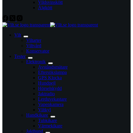
Vildsvinskött
Älgkött
Vilt
Viltarter
Viltvård
Konservator
Tester
Elektronik
Avståndsmätare
Eftersökslampa
GPS Klocka
Hundpejl
Hörselskydd
Jaktradio
Lerduvekastare
Vapenkamera
Viltkyl
Handkikare
Tubkikare
Värmekikare
Jakthund