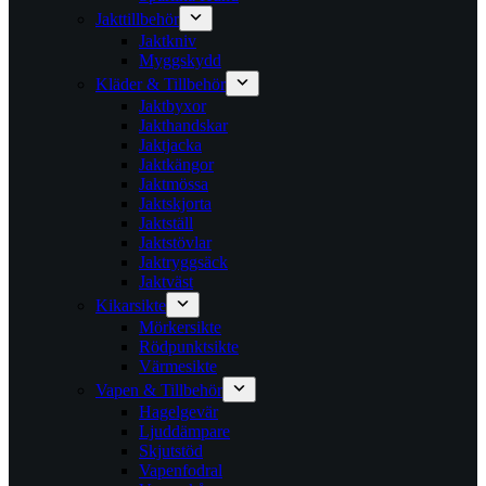
Jakttillbehör
Jaktkniv
Myggskydd
Kläder & Tillbehör
Jaktbyxor
Jakthandskar
Jaktjacka
Jaktkängor
Jaktmössa
Jaktskjorta
Jaktställ
Jaktstövlar
Jaktryggsäck
Jaktväst
Kikarsikte
Mörkersikte
Rödpunktsikte
Värmesikte
Vapen & Tillbehör
Hagelgevär
Ljuddämpare
Skjutstöd
Vapenfodral