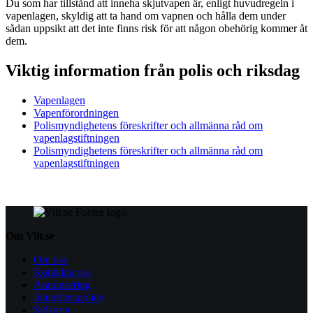
Du som har tillstånd att inneha skjutvapen är, enligt huvudregeln i
vapenlagen, skyldig att ta hand om vapnen och hålla dem under
sådan uppsikt att det inte finns risk för att någon obehörig kommer åt
dem.
Viktig information från polis och riksdag
Vapenlagen
Vapenförordningen
Polismyndighetens föreskrifter och allmänna råd om
vapenlagstiftningen
Polismyndighetens föreskrifter och allmänna råd om
vapenlagstiftningen
Om Vilt.se
Om oss
Kontakta oss
Annonsering
Integritetspolicy
Sidkarta