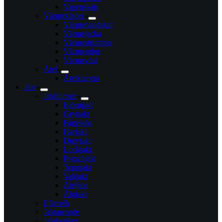
Vapenskåp
Värmekläder
Värmehandskar
Värmejacka
Värmestrumpor
Värmesulor
Värmeväst
Åtel
Åtelkamera
Jakt
Jaktformer
Björnjakt
Grytjakt
Fågeljakt
Harjakt
Drevjakt
Lockjakt
Pyrschjakt
Toppjakt
Vakjakt
Åteljakt
Älgjakt
Eftersök
Jaktarrende
Jaktbutiker