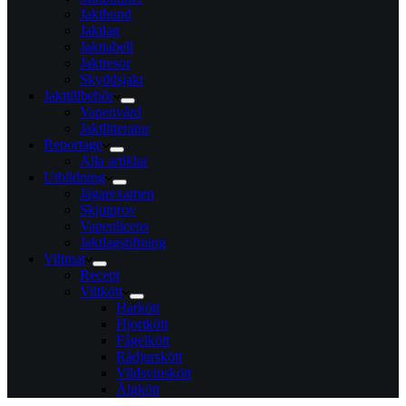
Jakthund
Jaktlag
Jakttabell
Jaktresor
Skyddsjakt
Jakttillbehör
Vapenvård
Jaktlitteratur
Reportage
Alla artiklar
Utbildning
Jägarexamen
Skjutprov
Vapenlicens
Jaktlagstiftning
Viltmat
Recept
Viltkött
Harkött
Hjortkött
Fågelkött
Rådjurskött
Vildsvinskött
Älgkött