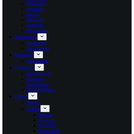
Jaktbutiker
Jakthund
Jaktlag
Jakttabell
Jaktresor
Skyddsjakt
Jakttillbehör
Vapenvård
Jaktlitteratur
Reportage
Alla artiklar
Utbildning
Jägarexamen
Skjutprov
Vapenlicens
Jaktlagstiftning
Viltmat
Recept
Viltkött
Harkött
Hjortkött
Fågelkött
Rådjurskött