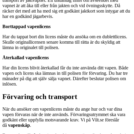
transport av jaktvapnet. Ett undantag finns om avseendet med
vapnet är att åka till eller från jakten och vid övningsskytte. Då
räcker det med att ha med sig ett godkänt jaktkort som intygar att du
har en godkänd jägarbevis.
Borttappad vapenlicens
Har du tappat bort din licens måste du ansöka om en dublettlicens.
Skulle originallicensen senare komma till rätta är du skyldig att
lämna in originalet till polisen.
Återkallad vapenlicens
Har din licens blivit återkallad får du inte använda ditt vapen. Både
vapen och licens ska lämnas in till polisen för förvaring. Du har tre
månader på dig att själv sälja vapnet. Därefter beslutar polisen om
inlösen.
Förvaring och transport
När du ansöker om vapenlicens måste du ange hur och var dina
vapen förvaras när de inte används. Förvaringsutrymmet ska vara
godkänt eller uppfylla motsvarande krav. Vi på Vilt.se föreslår
då
vapenskåp
.