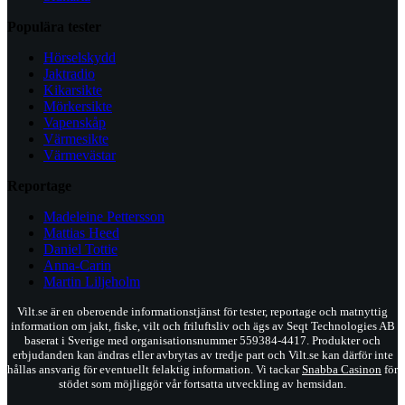
Populära tester
Hörselskydd
Jaktradio
Kikarsikte
Mörkersikte
Vapenskåp
Värmesikte
Värmevästar
Reportage
Madeleine Pettersson
Mattias Heed
Daniel Tottie
Anna-Carin
Martin Liljeholm
Vilt.se är en oberoende informationstjänst för tester, reportage och matnyttig
information om jakt, fiske, vilt och friluftsliv och ägs av Seqt Technologies AB
baserat i Sverige med organisationsnummer 559384-4417. Produkter och
erbjudanden kan ändras eller avbrytas av tredje part och Vilt.se kan därför inte
hållas ansvarig för eventuellt felaktig information. Vi tackar
Snabba Casinon
för
stödet som möjliggör vår fortsatta utveckling av hemsidan.