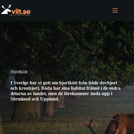
Skip
to
content
Hjortkött
I Sverige har vi gott om hjortkött från både dovhjort
och kronhjort. Båda har sina habitat främst i de södra
delarna av landet, men de förekommer ända upp i
Sörmland och Uppland.