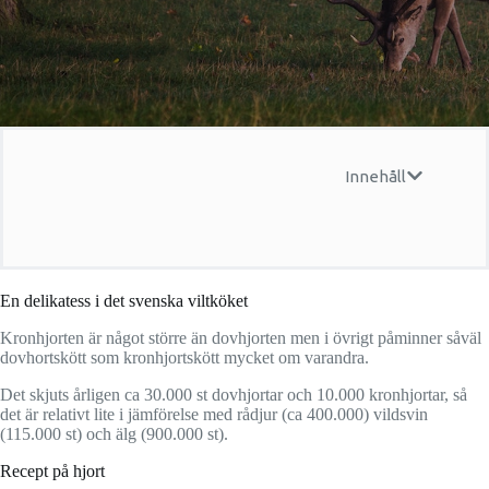
Innehåll
En delikatess i det svenska viltköket
Kronhjorten är något större än dovhjorten men i övrigt påminner såväl
dovhortskött som kronhjortskött mycket om varandra.
Det skjuts årligen ca 30.000 st dovhjortar och 10.000 kronhjortar, så
det är relativt lite i jämförelse med rådjur (ca 400.000) vildsvin
(115.000 st) och älg (900.000 st).
Recept på hjort