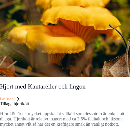
Hjort med Kantareller och lingon
Läs mer
Tillaga hjortkött
Hjortkött är ett mycket uppskattat viltkött som dessutom är enkelt att
tillaga. Hjortkött är relativt magert med ca 3,5% fetthalt och liksom
mycket annat vilt så har det en kraftigare smak än vanligt nötkött.