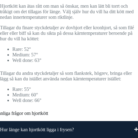
Hjortkött kan ätas rått om man så önskar, men kan lätt bli torrt och
tråkigt om det tillagas för länge. Välj själv hur du vill ha ditt kött med
nedan innertemperaturer som riktlinje.
Tillagar du finare styckdetaljer av dovhjort eller kronhjort, så som filé
eller eller biff så kan du sikta på dessa kärntemperaturer beroende på
hur du vill ha köttet:
Rare: 52°
Medium: 57°
Well done: 63°
Tillagar du andra styckdetaljer så som flankstek, högrev, bringa eller
lägg så kan du istället använda nedan kärntemperaturer istället:
Rare: 55°
Medium: 60°
Well done: 66°
nliga frågor om hjortkött
Hur länge kan hjortkött ligga i frysen?