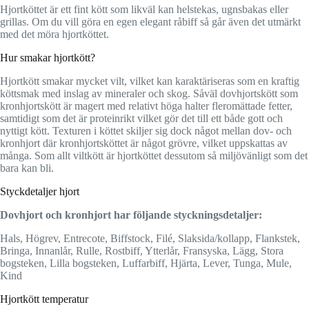
Hjortköttet är ett fint kött som likväl kan helstekas, ugnsbakas eller
grillas. Om du vill göra en egen elegant råbiff så går även det utmärkt
med det möra hjortköttet.
Hur smakar hjortkött?
Hjortkött smakar mycket vilt, vilket kan karaktäriseras som en kraftig
köttsmak med inslag av mineraler och skog. Såväl dovhjortskött som
kronhjortskött är magert med relativt höga halter fleromättade fetter,
samtidigt som det är proteinrikt vilket gör det till ett både gott och
nyttigt kött. Texturen i köttet skiljer sig dock något mellan dov- och
kronhjort där kronhjortsköttet är något grövre, vilket uppskattas av
många. Som allt viltkött är hjortköttet dessutom så miljövänligt som det
bara kan bli.
Styckdetaljer hjort
Dovhjort och kronhjort har följande styckningsdetaljer:
Hals, Högrev, Entrecote, Biffstock, Filé, Slaksida/kollapp, Flankstek,
Bringa, Innanlår, Rulle, Rostbiff, Ytterlår, Fransyska, Lägg, Stora
bogsteken, Lilla bogsteken, Luffarbiff, Hjärta, Lever, Tunga, Mule,
Kind
Hjortkött temperatur