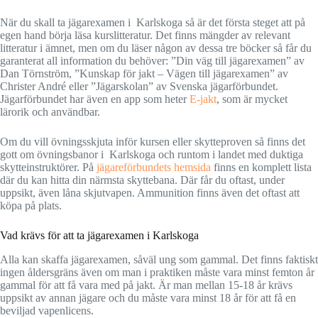
När du skall ta jägarexamen i Karlskoga så är det första steget att på
egen hand börja läsa kurslitteratur. Det finns mängder av relevant
litteratur i ämnet, men om du läser någon av dessa tre böcker så får du
garanterat all information du behöver: ”Din väg till jägarexamen” av
Dan Törnström, ”Kunskap för jakt – Vägen till jägarexamen” av
Christer André eller ”Jägarskolan” av Svenska jägarförbundet.
Jägarförbundet har även en app som heter
E-jakt
, som är mycket
lärorik och användbar.
Om du vill övningsskjuta inför kursen eller skytteproven så finns det
gott om övningsbanor i Karlskoga och runtom i landet med duktiga
skytteinstruktörer. På
jägareförbundets hemsida
finns en komplett lista
där du kan hitta din närmsta skyttebana. Där får du oftast, under
uppsikt, även låna skjutvapen. Ammunition finns även det oftast att
köpa på plats.
Vad krävs för att ta jägarexamen i Karlskoga
Alla kan skaffa jägarexamen, såväl ung som gammal. Det finns faktiskt
ingen åldersgräns även om man i praktiken måste vara minst femton år
gammal för att få vara med på jakt. Är man mellan 15-18 år krävs
uppsikt av annan jägare och du måste vara minst 18 år för att få en
beviljad vapenlicens.