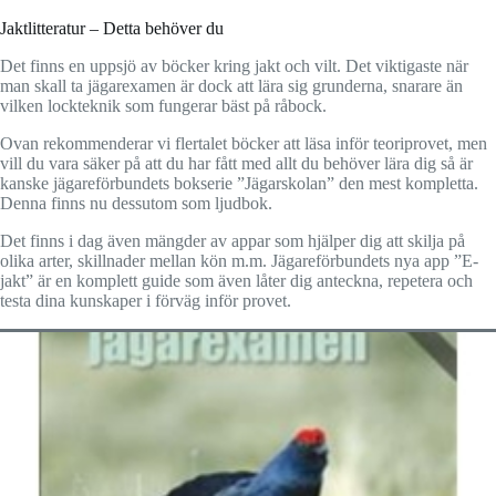
Jaktlitteratur – Detta behöver du
Det finns en uppsjö av böcker kring jakt och vilt. Det viktigaste när
man skall ta jägarexamen är dock att lära sig grunderna, snarare än
vilken lockteknik som fungerar bäst på råbock.
Ovan rekommenderar vi flertalet böcker att läsa inför teoriprovet, men
vill du vara säker på att du har fått med allt du behöver lära dig så är
kanske jägareförbundets bokserie ”Jägarskolan” den mest kompletta.
Denna finns nu dessutom som ljudbok.
Det finns i dag även mängder av appar som hjälper dig att skilja på
olika arter, skillnader mellan kön m.m. Jägareförbundets nya app ”E-
jakt” är en komplett guide som även låter dig anteckna, repetera och
testa dina kunskaper i förväg inför provet.