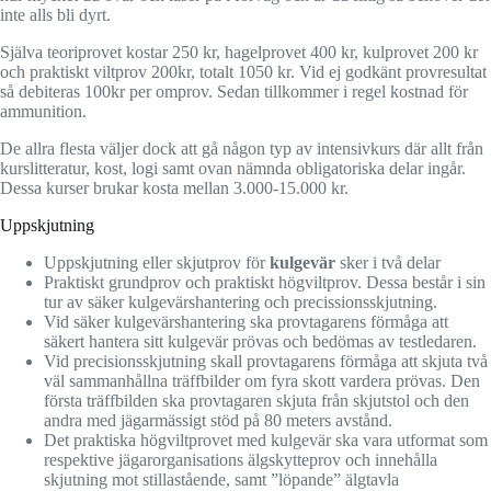
inte alls bli dyrt.
Själva teoriprovet kostar 250 kr, hagelprovet 400 kr, kulprovet 200 kr
och praktiskt viltprov 200kr, totalt 1050 kr. Vid ej godkänt provresultat
så debiteras 100kr per omprov. Sedan tillkommer i regel kostnad för
ammunition.
De allra flesta väljer dock att gå någon typ av intensivkurs där allt från
kurslitteratur, kost, logi samt ovan nämnda obligatoriska delar ingår.
Dessa kurser brukar kosta mellan 3.000-15.000 kr.
Uppskjutning
Uppskjutning eller skjutprov för
kulgevär
sker i två delar
Praktiskt grundprov och praktiskt högviltprov. Dessa består i sin
tur av säker kulgevärshantering och precissionsskjutning.
Vid säker kulgevärshantering ska provtagarens förmåga att
säkert hantera sitt kulgevär prövas och bedömas av testledaren.
Vid precisionsskjutning skall provtagarens förmåga att skjuta två
väl sammanhållna träffbilder om fyra skott vardera prövas. Den
första träffbilden ska provtagaren skjuta från skjutstol och den
andra med jägarmässigt stöd på 80 meters avstånd.
Det praktiska högviltprovet med kulgevär ska vara utformat som
respektive jägarorganisations älgskytteprov och innehålla
skjutning mot stillastående, samt ”löpande” älgtavla