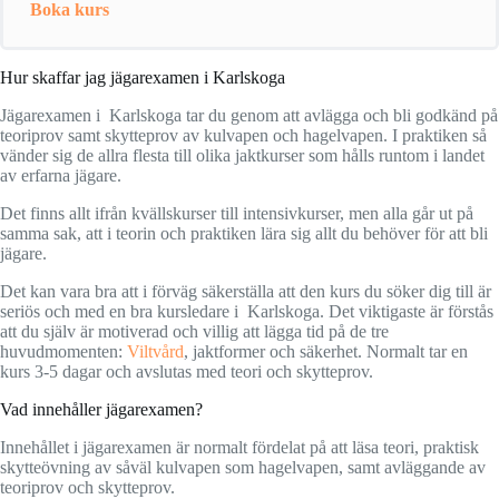
Boka kurs
Hur skaffar jag jägarexamen i Karlskoga
Jägarexamen i Karlskoga tar du genom att avlägga och bli godkänd på
teoriprov samt skytteprov av kulvapen och hagelvapen. I praktiken så
vänder sig de allra flesta till olika jaktkurser som hålls runtom i landet
av erfarna jägare.
Det finns allt ifrån kvällskurser till intensivkurser, men alla går ut på
samma sak, att i teorin och praktiken lära sig allt du behöver för att bli
jägare.
Det kan vara bra att i förväg säkerställa att den kurs du söker dig till är
seriös och med en bra kursledare i Karlskoga. Det viktigaste är förstås
att du själv är motiverad och villig att lägga tid på de tre
huvudmomenten:
Viltvård
, jaktformer och säkerhet. Normalt tar en
kurs 3-5 dagar och avslutas med teori och skytteprov.
Vad innehåller jägarexamen?
Innehållet i jägarexamen är normalt fördelat på att läsa teori, praktisk
skytteövning av såväl kulvapen som hagelvapen, samt avläggande av
teoriprov och skytteprov.