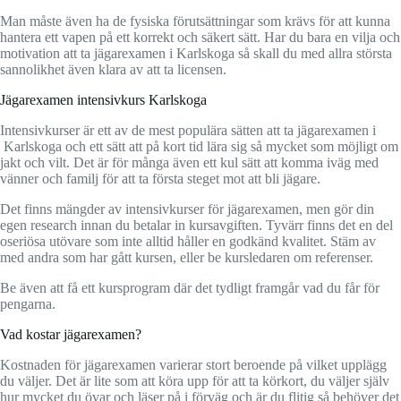
Man måste även ha de fysiska förutsättningar som krävs för att kunna
hantera ett vapen på ett korrekt och säkert sätt. Har du bara en vilja och
motivation att ta jägarexamen i Karlskoga så skall du med allra största
sannolikhet även klara av att ta licensen.
Jägarexamen intensivkurs Karlskoga
Intensivkurser är ett av de mest populära sätten att ta jägarexamen i
Karlskoga och ett sätt att på kort tid lära sig så mycket som möjligt om
jakt och vilt. Det är för många även ett kul sätt att komma iväg med
vänner och familj för att ta första steget mot att bli jägare.
Det finns mängder av intensivkurser för jägarexamen, men gör din
egen research innan du betalar in kursavgiften. Tyvärr finns det en del
oseriösa utövare som inte alltid håller en godkänd kvalitet. Stäm av
med andra som har gått kursen, eller be kursledaren om referenser.
Be även att få ett kursprogram där det tydligt framgår vad du får för
pengarna.
Vad kostar jägarexamen?
Kostnaden för jägarexamen varierar stort beroende på vilket upplägg
du väljer. Det är lite som att köra upp för att ta körkort, du väljer själv
hur mycket du övar och läser på i förväg och är du flitig så behöver det