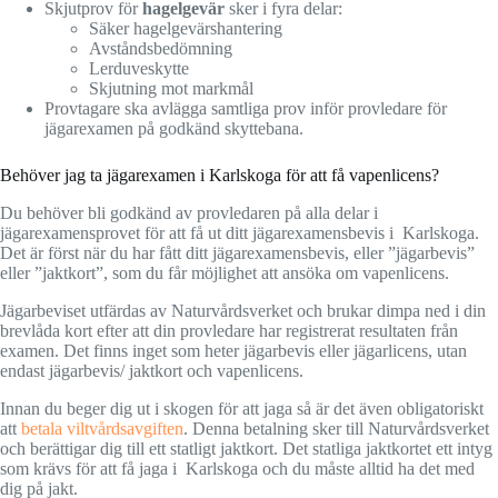
Skjutprov för
hagelgevär
sker i fyra delar:
Säker hagelgevärshantering
Avståndsbedömning
Lerduveskytte
Skjutning mot markmål
Provtagare ska avlägga samtliga prov inför provledare för
jägarexamen på godkänd skyttebana.
Behöver jag ta jägarexamen i Karlskoga för att få vapenlicens?
Du behöver bli godkänd av provledaren på alla delar i
jägarexamensprovet för att få ut ditt jägarexamensbevis i Karlskoga.
Det är först när du har fått ditt jägarexamensbevis, eller ”jägarbevis”
eller ”jaktkort”, som du får möjlighet att ansöka om vapenlicens.
Jägarbeviset utfärdas av Naturvårdsverket och brukar dimpa ned i din
brevlåda kort efter att din provledare har registrerat resultaten från
examen. Det finns inget som heter jägarbevis eller jägarlicens, utan
endast jägarbevis/ jaktkort och vapenlicens.
Innan du beger dig ut i skogen för att jaga så är det även obligatoriskt
att
betala viltvårdsavgiften
. Denna betalning sker till Naturvårdsverket
och berättigar dig till ett statligt jaktkort. Det statliga jaktkortet ett intyg
som krävs för att få jaga i Karlskoga och du måste alltid ha det med
dig på jakt.