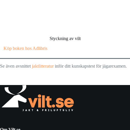
Styckning av vilt
Köp boken hos Adlibris
Se även avsnittet
jaktlitteratur
inför ditt kunskapstest för jägarexamen.
Om Vilt.se