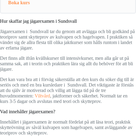
Boka kurs
Hur skaffar jag jägarexamen i Sundsvall
Jägarexamen i Sundsvall tar du genom att avlägga och bli godkänd på
teoriprov samt skytteprov av kulvapen och hagelvapen. I praktiken så
vänder sig de allra flesta till olika jaktkurser som hålls runtom i landet
av erfarna jägare.
Det finns allt ifrån kvällskurser till intensivkurser, men alla går ut på
samma sak, att i teorin och praktiken lära sig allt du behöver för att bli
jägare.
Det kan vara bra att i förväg säkerställa att den kurs du söker dig till är
seriös och med en bra kursledare i Sundsvall. Det viktigaste är förstås
att du själv är motiverad och villig att lägga tid på de tre
huvudmomenten:
Viltvård
, jaktformer och säkerhet. Normalt tar en
kurs 3-5 dagar och avslutas med teori och skytteprov.
Vad innehåller jägarexamen?
Innehållet i jägarexamen är normalt fördelat på att läsa teori, praktisk
skytteövning av såväl kulvapen som hagelvapen, samt avläggande av
teoriprov och skytteprov.