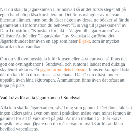
När du skall ta jägarexamen i Sundsvall så är det första steget att på
egen hand börja läsa kurslitteratur. Det finns mängder av relevant
litteratur i ämnet, men om du läser någon av dessa tre böcker så får du
garanterat all information du behöver: ”Din väg till jägarexamen” av
Dan Törnström, ”Kunskap för jakt – Vägen till jägarexamen” av
Christer André eller ”Jägarskolan” av Svenska jägarförbundet.
Jägarförbundet har även en app som heter
E-jakt
, som är mycket
lärorik och användbar.
Om du vill övningsskjuta inför kursen eller skytteproven så finns det
gott om övningsbanor i Sundsvall och runtom i landet med duktiga
skytteinstruktörer. På
jägareförbundets hemsida
finns en komplett lista
där du kan hitta din närmsta skyttebana. Där får du oftast, under
uppsikt, även låna skjutvapen. Ammunition finns även det oftast att
köpa på plats.
Vad krävs för att ta jägarexamen i Sundsvall
Alla kan skaffa jägarexamen, såväl ung som gammal. Det finns faktiskt
ingen åldersgräns även om man i praktiken måste vara minst femton år
gammal för att få vara med på jakt. Är man mellan 15-18 år krävs
uppsikt av annan jägare och du måste vara minst 18 år för att få en
beviljad vapenlicens.