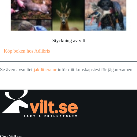
Styckning av vilt
Köp boken hos Adlibris
Se även avsnittet
jaktlitteratur
inför ditt kunskapstest för jägarexamen.
Om Vilt.se