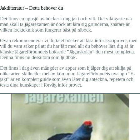
Jaktlitteratur – Detta behöver du
Det finns en uppsjö av böcker kring jakt och vilt. Det viktigaste när
man skall ta jägarexamen är dock att lära sig grunderna, snarare än
vilken lockteknik som fungerar bäst på råbock.
Ovan rekommenderar vi flertalet böcker att läsa inför teoriprovet, men
vill du vara säker på att du har fått med allt du behöver lära dig så är
kanske jägareförbundets bokserie ”Jägarskolan” den mest kompletta.
Denna finns nu dessutom som ljudbok.
Det finns i dag även mängder av appar som hjälper dig att skilja på
olika arter, skillnader mellan kön m.m. Jägareförbundets nya app ”E-
jakt” är en komplett guide som även låter dig anteckna, repetera och
testa dina kunskaper i förväg inför provet.