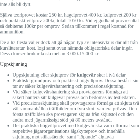
inte alls bli dyrt.
Själva teoriprovet kostar 250 kr, hagelprovet 400 kr, kulprovet 200 kr
och praktiskt viltprov 200kr, totalt 1050 kr. Vid ej godkänt provresultat
så debiteras 100kr per omprov. Sedan tillkommer i regel kostnad för
ammunition.
De allra flesta väljer dock att gå någon typ av intensivkurs där allt från
kurslitteratur, kost, logi samt ovan nämnda obligatoriska delar ingår.
Dessa kurser brukar kosta mellan 3.000-15.000 kr.
Uppskjutning
Uppskjutning eller skjutprov för
kulgevär
sker i två delar
Praktiskt grundprov och praktiskt högviltprov. Dessa består i sin
tur av säker kulgevärshantering och precissionsskjutning.
Vid säker kulgevärshantering ska provtagarens förmåga att
säkert hantera sitt kulgevär prövas och bedömas av testledaren.
Vid precisionsskjutning skall provtagarens förmåga att skjuta två
väl sammanhållna träffbilder om fyra skott vardera prövas. Den
första träffbilden ska provtagaren skjuta från skjutstol och den
andra med jägarmässigt stöd på 80 meters avstånd.
Det praktiska högviltprovet med kulgevär ska vara utformat som
respektive jägarorganisations älgskytteprov och innehålla
skjutning mot stillastående, samt ”löpande” älgtavla