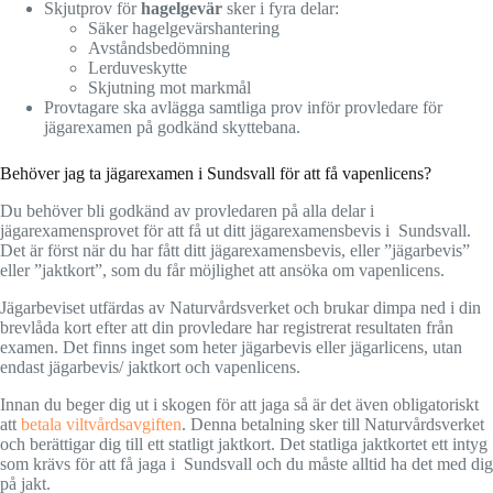
Skjutprov för
hagelgevär
sker i fyra delar:
Säker hagelgevärshantering
Avståndsbedömning
Lerduveskytte
Skjutning mot markmål
Provtagare ska avlägga samtliga prov inför provledare för
jägarexamen på godkänd skyttebana.
Behöver jag ta jägarexamen i Sundsvall för att få vapenlicens?
Du behöver bli godkänd av provledaren på alla delar i
jägarexamensprovet för att få ut ditt jägarexamensbevis i Sundsvall.
Det är först när du har fått ditt jägarexamensbevis, eller ”jägarbevis”
eller ”jaktkort”, som du får möjlighet att ansöka om vapenlicens.
Jägarbeviset utfärdas av Naturvårdsverket och brukar dimpa ned i din
brevlåda kort efter att din provledare har registrerat resultaten från
examen. Det finns inget som heter jägarbevis eller jägarlicens, utan
endast jägarbevis/ jaktkort och vapenlicens.
Innan du beger dig ut i skogen för att jaga så är det även obligatoriskt
att
betala viltvårdsavgiften
. Denna betalning sker till Naturvårdsverket
och berättigar dig till ett statligt jaktkort. Det statliga jaktkortet ett intyg
som krävs för att få jaga i Sundsvall och du måste alltid ha det med dig
på jakt.