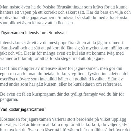
Man måste även ha de fysiska förutsättningar som krävs för att kunna
hantera ett vapen på ett korrekt och säkert sätt. Har du bara en vilja och
motivation att ta jägarexamen i Sundsvall så skall du med allra största
sannolikhet även klara av att ta licensen.
Jägarexamen intensivkurs Sundsvall
Intensivkurser är ett av de mest populära sätten att ta jägarexamen i
Sundsvall och ett sätt att på kort tid lära sig så mycket som möjligt om
jakt och vilt. Det är för många även ett kul sätt att komma iväg med
vänner och familj för att ta första steget mot att bli jägare.
Det finns mängder av intensivkurser för jägarexamen, men gör din
egen research innan du betalar in kursavgiften. Tyvärr finns det en del
oseriösa utövare som inte alltid håller en godkänd kvalitet. Stäm av
med andra som har gått kursen, eller be kursledaren om referenser.
Be även att få ett kursprogram där det tydligt framgår vad du får för
pengarna.
Vad kostar jägarexamen?
Kostnaden för jägarexamen varierar stort beroende på vilket upplägg
du väljer. Det är lite som att köra upp för att ta körkort, du väljer själv
hur mycket du övar och läser på i förväg och är du flitig så behöver det