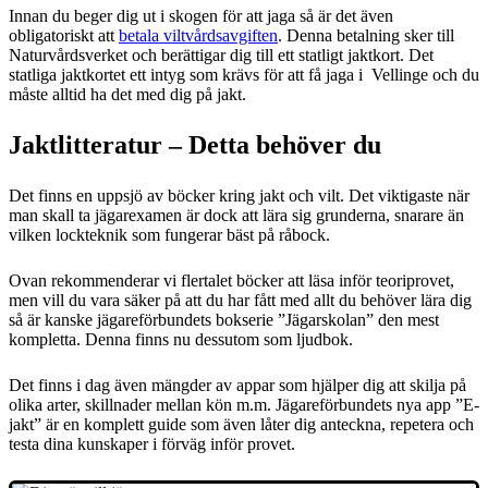
Innan du beger dig ut i skogen för att jaga så är det även
obligatoriskt att
betala viltvårdsavgiften
. Denna betalning sker till
Naturvårdsverket och berättigar dig till ett statligt jaktkort. Det
statliga jaktkortet ett intyg som krävs för att få jaga i Vellinge och du
måste alltid ha det med dig på jakt.
Jaktlitteratur – Detta behöver du
Det finns en uppsjö av böcker kring jakt och vilt. Det viktigaste när
man skall ta jägarexamen är dock att lära sig grunderna, snarare än
vilken lockteknik som fungerar bäst på råbock.
Ovan rekommenderar vi flertalet böcker att läsa inför teoriprovet,
men vill du vara säker på att du har fått med allt du behöver lära dig
så är kanske jägareförbundets bokserie ”Jägarskolan” den mest
kompletta. Denna finns nu dessutom som ljudbok.
Det finns i dag även mängder av appar som hjälper dig att skilja på
olika arter, skillnader mellan kön m.m. Jägareförbundets nya app ”E-
jakt” är en komplett guide som även låter dig anteckna, repetera och
testa dina kunskaper i förväg inför provet.