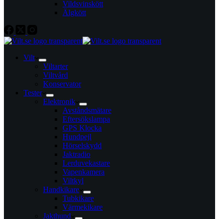
Vildsvinskött
Älgkött
Vilt
Viltarter
Viltvård
Konservator
Tester
Elektronik
Avståndsmätare
Eftersökslampa
GPS Klocka
Hundpejl
Hörselskydd
Jaktradio
Lerduvekastare
Vapenkamera
Viltkyl
Handkikare
Tubkikare
Värmekikare
Jakthund