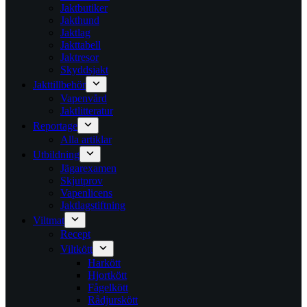
Jaktbutiker
Jakthund
Jaktlag
Jakttabell
Jaktresor
Skyddsjakt
Jakttillbehör
Vapenvård
Jaktlitteratur
Reportage
Alla artiklar
Utbildning
Jägarexamen
Skjutprov
Vapenlicens
Jaktlagstiftning
Viltmat
Recept
Viltkött
Harkött
Hjortkött
Fågelkött
Rådjurskött