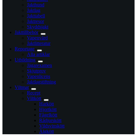
Jakthund
Jaktlag
Jakttabell
Jaktresor
Skyddsjakt
Jakttillbehör
Vapenvård
Jaktlitteratur
Reportage
Alla artiklar
Utbildning
Jägarexamen
Skjutprov
Vapenlicens
Jaktlagstiftning
Viltmat
Recept
Viltkött
Harkött
Hjortkött
Fågelkött
Rådjurskött
Vildsvinskött
Älgkött