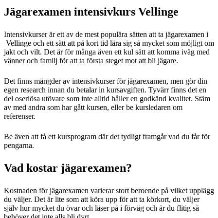
Jägarexamen intensivkurs Vellinge
Intensivkurser är ett av de mest populära sätten att ta jägarexamen i
Vellinge och ett sätt att på kort tid lära sig så mycket som möjligt om
jakt och vilt. Det är för många även ett kul sätt att komma iväg med
vänner och familj för att ta första steget mot att bli jägare.
Det finns mängder av intensivkurser för jägarexamen, men gör din
egen research innan du betalar in kursavgiften. Tyvärr finns det en
del oseriösa utövare som inte alltid håller en godkänd kvalitet. Stäm
av med andra som har gått kursen, eller be kursledaren om
referenser.
Be även att få ett kursprogram där det tydligt framgår vad du får för
pengarna.
Vad kostar jägarexamen?
Kostnaden för jägarexamen varierar stort beroende på vilket upplägg
du väljer. Det är lite som att köra upp för att ta körkort, du väljer
själv hur mycket du övar och läser på i förväg och är du flitig så
behöver det inte alls bli dyrt.