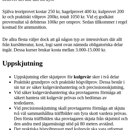
Själva teoriprovet kostar 250 kr, hagelprovet 400 kr, kulprovet 200
kr och praktiskt viltprov 200kr, totalt 1050 kr. Vid ej godkänt
provresultat så debiteras 100kr per omprov. Sedan tillkommer i regel
kostnad för ammunition.
De allra flesta väljer dock att gå någon typ av intensivkurs där allt
från kurslitteratur, kost, logi samt ovan nämnda obligatoriska delar
ingår. Dessa kurser brukar kosta mellan 3.000-15.000 kr.
Uppskjutning
Uppskjutning eller skjutprov för
kulgevär
sker i två delar
Praktiskt grundprov och praktiskt högviltprov. Dessa består i
sin tur av säker kulgevärshantering och precissionsskjutning.
Vid säker kulgevärshantering ska provtagarens förmåga att
säkert hantera sitt kulgevär prövas och bedömas av
testledaren.
Vid precisionsskjutning skall provtagarens förmåga att skjuta
två väl sammanhållna träffbilder om fyra skott vardera prövas.
Den första träffbilden ska provtagaren skjuta från skjutstol och
den andra med jägarmässigt stöd på 80 meters avstånd.
Det praktiska högviltprovet med kulgevär ska vara utformat