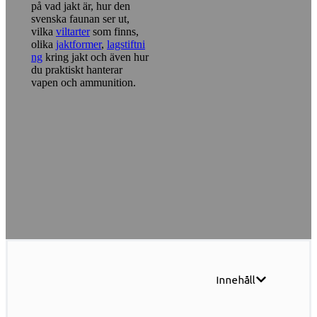
på vad jakt är, hur den
svenska faunan ser ut,
vilka
viltarter
som finns,
olika
jaktformer
,
lagstiftni
ng
kring jakt och även hur
du praktiskt hanterar
vapen och ammunition.
Innehåll