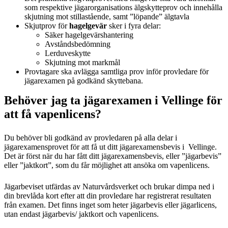
som respektive jägarorganisations älgskytteprov och innehålla
skjutning mot stillastående, samt ”löpande” älgtavla
Skjutprov för
hagelgevär
sker i fyra delar:
Säker hagelgevärshantering
Avståndsbedömning
Lerduveskytte
Skjutning mot markmål
Provtagare ska avlägga samtliga prov inför provledare för
jägarexamen på godkänd skyttebana.
Behöver jag ta jägarexamen i Vellinge för
att få vapenlicens?
Du behöver bli godkänd av provledaren på alla delar i
jägarexamensprovet för att få ut ditt jägarexamensbevis i Vellinge.
Det är först när du har fått ditt jägarexamensbevis, eller ”jägarbevis”
eller ”jaktkort”, som du får möjlighet att ansöka om vapenlicens.
Jägarbeviset utfärdas av Naturvårdsverket och brukar dimpa ned i
din brevlåda kort efter att din provledare har registrerat resultaten
från examen. Det finns inget som heter jägarbevis eller jägarlicens,
utan endast jägarbevis/ jaktkort och vapenlicens.