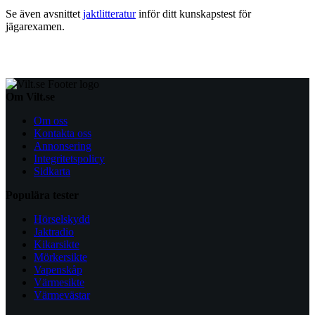
Se även avsnittet
jaktlitteratur
inför ditt kunskapstest för
jägarexamen.
Om Vilt.se
Om oss
Kontakta oss
Annonsering
Integritetspolicy
Sidkarta
Populära tester
Hörselskydd
Jaktradio
Kikarsikte
Mörkersikte
Vapenskåp
Värmesikte
Värmevästar