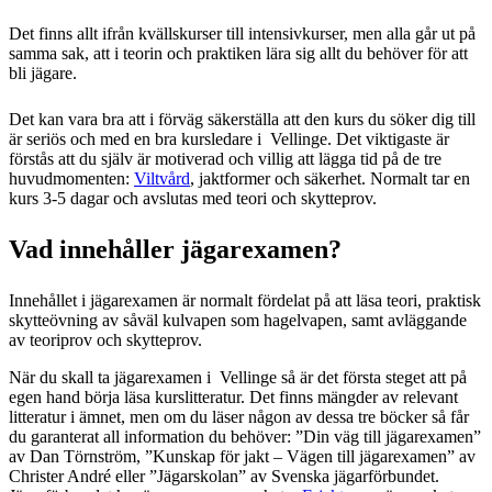
Det finns allt ifrån kvällskurser till intensivkurser, men alla går ut på
samma sak, att i teorin och praktiken lära sig allt du behöver för att
bli jägare.
Det kan vara bra att i förväg säkerställa att den kurs du söker dig till
är seriös och med en bra kursledare i Vellinge. Det viktigaste är
förstås att du själv är motiverad och villig att lägga tid på de tre
huvudmomenten:
Viltvård
, jaktformer och säkerhet. Normalt tar en
kurs 3-5 dagar och avslutas med teori och skytteprov.
Vad innehåller jägarexamen?
Innehållet i jägarexamen är normalt fördelat på att läsa teori, praktisk
skytteövning av såväl kulvapen som hagelvapen, samt avläggande
av teoriprov och skytteprov.
När du skall ta jägarexamen i Vellinge så är det första steget att på
egen hand börja läsa kurslitteratur. Det finns mängder av relevant
litteratur i ämnet, men om du läser någon av dessa tre böcker så får
du garanterat all information du behöver: ”Din väg till jägarexamen”
av Dan Törnström, ”Kunskap för jakt – Vägen till jägarexamen” av
Christer André eller ”Jägarskolan” av Svenska jägarförbundet.