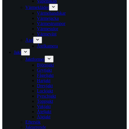
Vapenskåp
Värmekläder
Värmehandskar
Värmejacka
Värmestrumpor
Värmesulor
Värmeväst
Åtel
Åtelkamera
Jakt
Jaktformer
Björnjakt
Grytjakt
Fågeljakt
Harjakt
Drevjakt
Lockjakt
Pyrschjakt
Toppjakt
Vakjakt
Åteljakt
Älgjakt
Eftersök
Jaktarrende