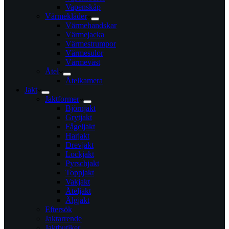
Vapenskåp
Värmekläder
Värmehandskar
Värmejacka
Värmestrumpor
Värmesulor
Värmeväst
Åtel
Åtelkamera
Jakt
Jaktformer
Björnjakt
Grytjakt
Fågeljakt
Harjakt
Drevjakt
Lockjakt
Pyrschjakt
Toppjakt
Vakjakt
Åteljakt
Älgjakt
Eftersök
Jaktarrende
Jaktbutiker