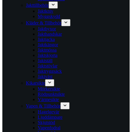
Jakttillbehör
Jaktkniv
Myggskydd
Kläder & Tillbehör
Jaktbyxor
Jakthandskar
Jaktjacka
Jaktkängor
Jaktmössa
Jaktskjorta
Jaktställ
Jaktstövlar
Jaktryggsäck
Jaktväst
Kikarsikte
Mörkersikte
Rödpunktsikte
Värmesikte
Vapen & Tillbehör
Hagelgevär
Ljuddämpare
Skjutstöd
Vapenfodral