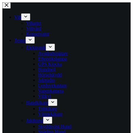
Skip
to
content
Vilt
Viltarter
Viltvård
Konservator
Tester
Elektronik
Avståndsmätare
Eftersökslampa
GPS Klocka
Hundpejl
Hörselskydd
Jaktradio
Lerduvekastare
Vapenkamera
Viltkyl
Handkikare
Tubkikare
Värmekikare
Jakthund
Skyddsväst Hund
Spårlina Hund