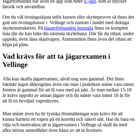
Jägarförbundet har även en app som heter
E-jakt
, som är mycket
lärorik och användbar.
Om du vill övningsskjuta inför kursen eller skytteproven så finns det
gott om övningsbanor i Vellinge och runtom i landet med duktiga
skytteinstruktörer. På
jägareförbundets hemsida
finns en komplett
lista där du kan hitta din närmsta skyttebana. Där får du oftast, under
uppsikt, även låna skjutvapen. Ammunition finns även det oftast att
köpa på plats.
Vad krävs för att ta jägarexamen i
Vellinge
Alla kan skaffa jägarexamen, såväl ung som gammal. Det finns
faktiskt ingen åldersgräns även om man i praktiken måste vara minst
femton år gammal för att få vara med på jakt. Är man mellan 15-18
år krävs uppsikt av annan jägare och du måste vara minst 18 år för
att få en beviljad vapenlicens.
Man måste även ha de fysiska förutsättningar som krävs för att
kunna hantera ett vapen på ett korrekt och säkert sätt. Har du bara en
vilja och motivation att ta jägarexamen i Vellinge så skall du med
allra största sannolikhet även klara av att ta licensen.