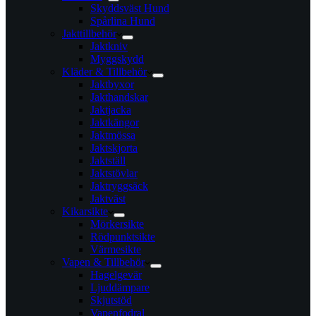
Skyddsväst Hund
Spårlina Hund
Jakttillbehör
Jaktkniv
Myggskydd
Kläder & Tillbehör
Jaktbyxor
Jakthandskar
Jaktjacka
Jaktkängor
Jaktmössa
Jaktskjorta
Jaktställ
Jaktstövlar
Jaktryggsäck
Jaktväst
Kikarsikte
Mörkersikte
Rödpunktsikte
Värmesikte
Vapen & Tillbehör
Hagelgevär
Ljuddämpare
Skjutstöd
Vapenfodral