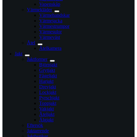
Vapenskåp
Värmekläder
Värmehandskar
Värmejacka
Värmestrumpor
Värmesulor
Värmeväst
Åtel
Åtelkamera
Jakt
Jaktformer
Björnjakt
Grytjakt
Fågeljakt
Harjakt
Drevjakt
Lockjakt
Pyrschjakt
Toppjakt
Vakjakt
Åteljakt
Älgjakt
Eftersök
Jaktarrende
Jaktbutiker