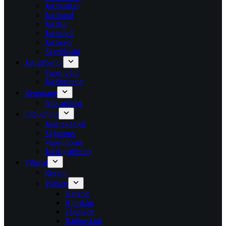
Jaktbutiker
Jakthund
Jaktlag
Jakttabell
Jaktresor
Skyddsjakt
Jakttillbehör
Vapenvård
Jaktlitteratur
Reportage
Alla artiklar
Utbildning
Jägarexamen
Skjutprov
Vapenlicens
Jaktlagstiftning
Viltmat
Recept
Viltkött
Harkött
Hjortkött
Fågelkött
Rådjurskött