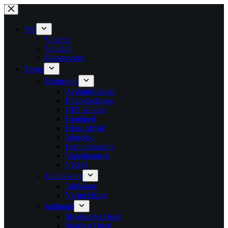
Skip
to
content
Vilt
Viltarter
Viltvård
Konservator
Tester
Elektronik
Avståndsmätare
Eftersökslampa
GPS Klocka
Hundpejl
Hörselskydd
Jaktradio
Lerduvekastare
Vapenkamera
Viltkyl
Handkikare
Tubkikare
Värmekikare
Jakthund
Skyddsväst Hund
Spårlina Hund