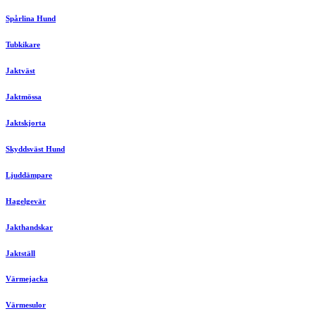
Spårlina Hund
Tubkikare
Jaktväst
Jaktmössa
Jaktskjorta
Skyddsväst Hund
Ljuddämpare
Hagelgevär
Jakthandskar
Jaktställ
Värmejacka
Värmesulor