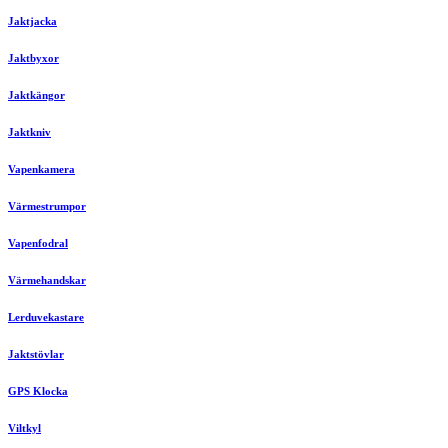
Jaktjacka
Jaktbyxor
Jaktkängor
Jaktkniv
Vapenkamera
Värmestrumpor
Vapenfodral
Värmehandskar
Lerduvekastare
Jaktstövlar
GPS Klocka
Viltkyl