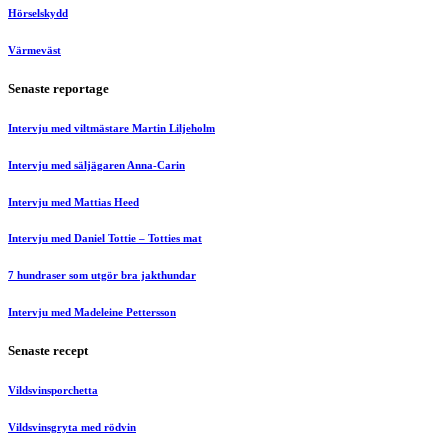
Hörselskydd
Värmeväst
Senaste reportage
Intervju med viltmästare Martin Liljeholm
Intervju med säljägaren Anna-Carin
Intervju med Mattias Heed
Intervju med Daniel Tottie – Totties mat
7 hundraser som utgör bra jakthundar
Intervju med Madeleine Pettersson
Senaste recept
Vildsvinsporchetta
Vildsvinsgryta med rödvin