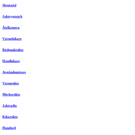
Skjutstöd
Jaktryggsäck
Åtelkamera
Värmekikare
Rödpunktsikte
Handkikare
Avståndsmätare
Värmesikte
Mörkersikte
Jaktradio
Kikarsikte
Hundpejl