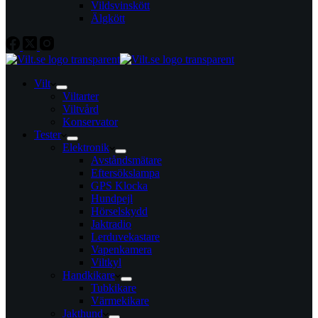
Vildsvinskött
Älgkött
Vilt
Viltarter
Viltvård
Konservator
Tester
Elektronik
Avståndsmätare
Eftersökslampa
GPS Klocka
Hundpejl
Hörselskydd
Jaktradio
Lerduvekastare
Vapenkamera
Viltkyl
Handkikare
Tubkikare
Värmekikare
Jakthund