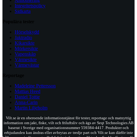
Annonsering
Integritetspolicy
Sidkarta
Populära tester
Hörselskydd
Jaktradio
Kikarsikte
Mörkersikte
Vapenskåp
Värmesikte
Värmevästar
Reportage
Madeleine Pettersson
Mattias Heed
Daniel Tottie
Anna-Carin
Martin Liljeholm
Vilt.se är en oberoende informationstjänst för tester, reportage och matnyttig
information om jakt, fiske, vilt och friluftsliv och ägs av Seqt Technologies AB
baserat i Sverige med organisationsnummer 559384-4417. Produkter och
erbjudanden kan ändras eller avbrytas av tredje part och Vilt.se kan därför inte