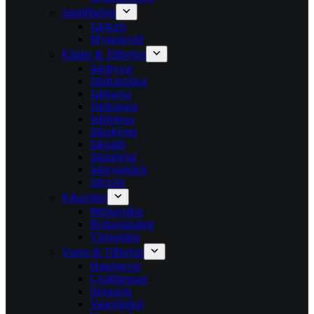
Jakttillbehör
Jaktkniv
Myggskydd
Kläder & Tillbehör
Jaktbyxor
Jakthandskar
Jaktjacka
Jaktkängor
Jaktmössa
Jaktskjorta
Jaktställ
Jaktstövlar
Jaktryggsäck
Jaktväst
Kikarsikte
Mörkersikte
Rödpunktsikte
Värmesikte
Vapen & Tillbehör
Hagelgevär
Ljuddämpare
Skjutstöd
Vapenfodral