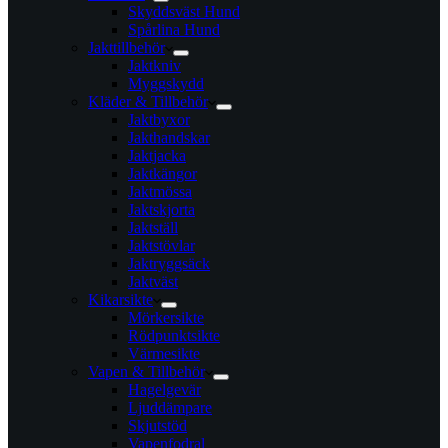
Skyddsväst Hund
Spårlina Hund
Jakttillbehör
Jaktkniv
Myggskydd
Kläder & Tillbehör
Jaktbyxor
Jakthandskar
Jaktjacka
Jaktkängor
Jaktmössa
Jaktskjorta
Jaktställ
Jaktstövlar
Jaktryggsäck
Jaktväst
Kikarsikte
Mörkersikte
Rödpunktsikte
Värmesikte
Vapen & Tillbehör
Hagelgevär
Ljuddämpare
Skjutstöd
Vapenfodral