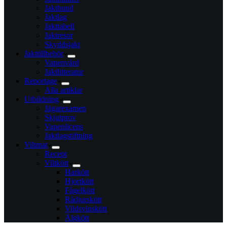
Jakthund
Jaktlag
Jakttabell
Jaktresor
Skyddsjakt
Jakttillbehör
Vapenvård
Jaktlitteratur
Reportage
Alla artiklar
Utbildning
Jägarexamen
Skjutprov
Vapenlicens
Jaktlagstiftning
Viltmat
Recept
Viltkött
Harkött
Hjortkött
Fågelkött
Rådjurskött
Vildsvinskött
Älgkött