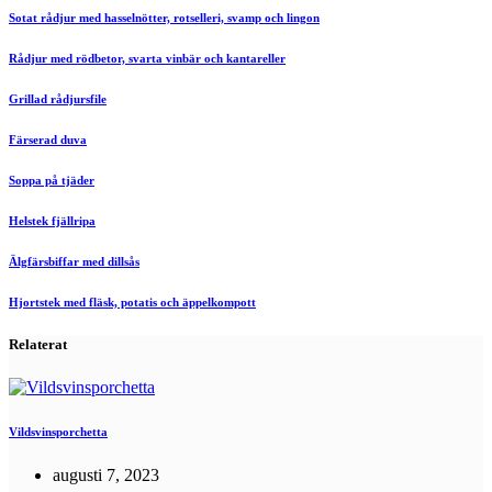
Sotat rådjur med hasselnötter, rotselleri, svamp och lingon
Rådjur med rödbetor, svarta vinbär och kantareller
Grillad rådjursfile
Färserad duva
Soppa på tjäder
Helstek fjällripa
Älgfärsbiffar med dillsås
Hjortstek med fläsk, potatis och äppelkompott
Relaterat
Vildsvinsporchetta
augusti 7, 2023