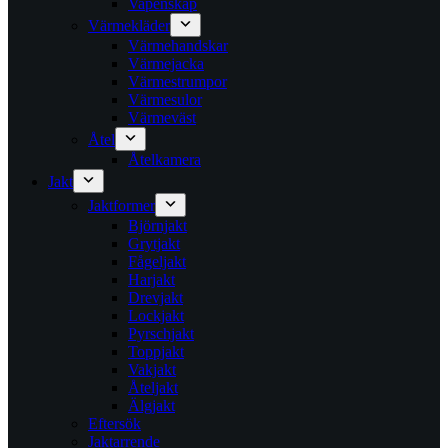
Vapenskåp
Värmekläder
Värmehandskar
Värmejacka
Värmestrumpor
Värmesulor
Värmeväst
Åtel
Åtelkamera
Jakt
Jaktformer
Björnjakt
Grytjakt
Fågeljakt
Harjakt
Drevjakt
Lockjakt
Pyrschjakt
Toppjakt
Vakjakt
Åteljakt
Älgjakt
Eftersök
Jaktarrende