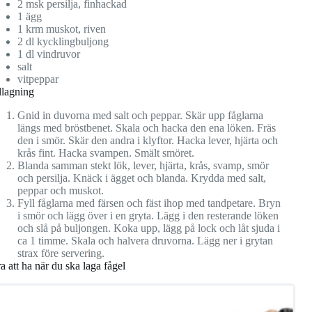
2 msk persilja, finhackad
1 ägg
1 krm muskot, riven
2 dl kycklingbuljong
1 dl vindruvor
salt
vitpeppar
llagning
Gnid in duvorna med salt och peppar. Skär upp fåglarna
längs med bröstbenet. Skala och hacka den ena löken. Fräs
den i smör. Skär den andra i klyftor. Hacka lever, hjärta och
krås fint. Hacka svampen. Smält smöret.
Blanda samman stekt lök, lever, hjärta, krås, svamp, smör
och persilja. Knäck i ägget och blanda. Krydda med salt,
peppar och muskot.
Fyll fåglarna med färsen och fäst ihop med tandpetare. Bryn
i smör och lägg över i en gryta. Lägg i den resterande löken
och slå på buljongen. Koka upp, lägg på lock och låt sjuda i
ca 1 timme. Skala och halvera druvorna. Lägg ner i grytan
strax före servering.
a att ha när du ska laga fågel