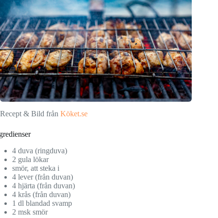
Recept & Bild från
Köket.se
gredienser
4 duva (ringduva)
2 gula lökar
smör, att steka i
4 lever (från duvan)
4 hjärta (från duvan)
4 krås (från duvan)
1 dl blandad svamp
2 msk smör